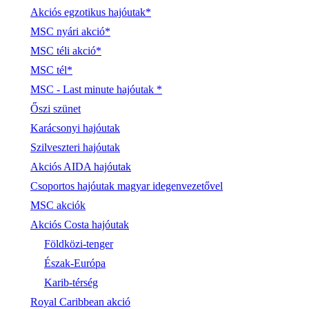
Akciós egzotikus hajóutak*
MSC nyári akció*
MSC téli akció*
MSC tél*
MSC - Last minute hajóutak *
Őszi szünet
Karácsonyi hajóutak
Szilveszteri hajóutak
Akciós AIDA hajóutak
Csoportos hajóutak magyar idegenvezetővel
MSC akciók
Akciós Costa hajóutak
Földközi-tenger
Észak-Európa
Karib-térség
Royal Caribbean akció