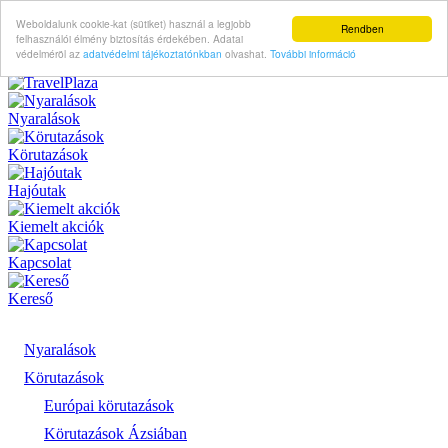
Weboldalunk cookie-kat (sütiket) használ a legjobb
Rendben
felhasználói élmény biztosítás érdekében. Adatai
védelméröl az
adatvédelmi tájékoztatónkban
olvashat.
További információ
Nyaralások
Körutazások
Hajóutak
Kiemelt akciók
Kapcsolat
Kereső
Nyaralások
Körutazások
Európai körutazások
Körutazások Ázsiában