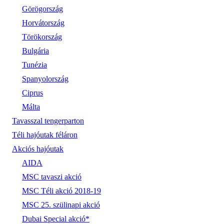
Görögország
Horvátország
Törökország
Bulgária
Tunézia
Spanyolország
Ciprus
Málta
Tavasszal tengerparton
Téli hajóutak féláron
Akciós hajóutak
AIDA
MSC tavaszi akció
MSC Téli akció 2018-19
MSC 25. szülinapi akció
Dubai Special akció*