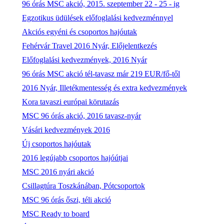
96 órás MSC akció, 2015. szeptember 22 - 25 - ig
Egzotikus üdülések előfoglalási kedvezménnyel
Akciós egyéni és csoportos hajóutak
Fehérvár Travel 2016 Nyár, Előjelentkezés
Előfoglalási kedvezmények, 2016 Nyár
96 órás MSC akció tél-tavasz már 219 EUR/fő-től
2016 Nyár, Illetékmentesség és extra kedvezmények
Kora tavaszi európai körutazás
MSC 96 órás akció, 2016 tavasz-nyár
Vásári kedvezmények 2016
Új csoportos hajóutak
2016 legújabb csoportos hajóútjai
MSC 2016 nyári akció
Csillagtúra Toszkánában, Pótcsoportok
MSC 96 órás őszi, téli akció
MSC Ready to board