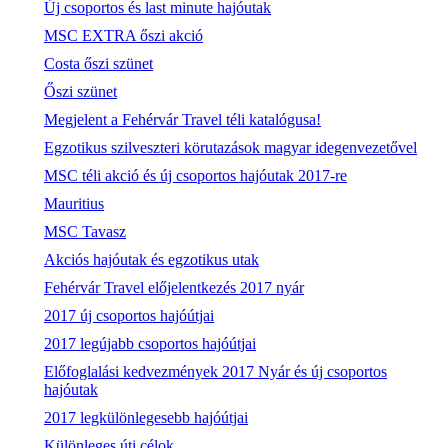
Új csoportos és last minute hajóutak
MSC EXTRA őszi akció
Costa őszi szünet
Őszi szünet
Megjelent a Fehérvár Travel téli katalógusa!
Egzotikus szilveszteri körutazások magyar idegenvezetővel
MSC téli akció és új csoportos hajóutak 2017-re
Mauritius
MSC Tavasz
Akciós hajóutak és egzotikus utak
Fehérvár Travel előjelentkezés 2017 nyár
2017 új csoportos hajóútjai
2017 legújabb csoportos hajóútjai
Előfoglalási kedvezmények 2017 Nyár és új csoportos
hajóutak
2017 legkülönlegesebb hajóútjai
Különleges úti célok