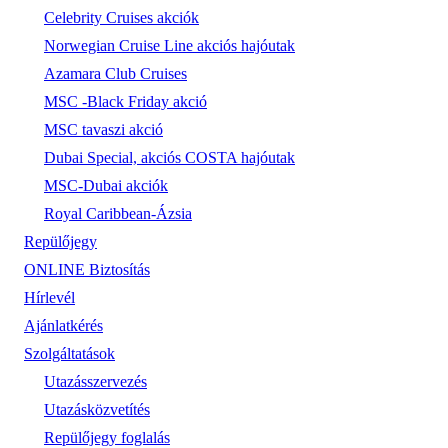
Celebrity Cruises akciók
Norwegian Cruise Line akciós hajóutak
Azamara Club Cruises
MSC -Black Friday akció
MSC tavaszi akció
Dubai Special, akciós COSTA hajóutak
MSC-Dubai akciók
Royal Caribbean-Ázsia
Repülőjegy
ONLINE Biztosítás
Hírlevél
Ajánlatkérés
Szolgáltatások
Utazásszervezés
Utazásközvetítés
Repülőjegy foglalás