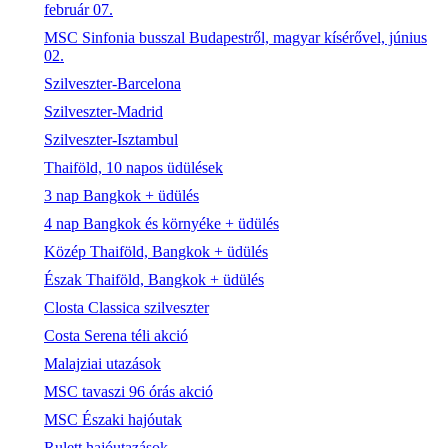
február 07.
MSC Sinfonia busszal Budapestről, magyar kísérővel, június
02.
Szilveszter-Barcelona
Szilveszter-Madrid
Szilveszter-Isztambul
Thaiföld, 10 napos üdülések
3 nap Bangkok + üdülés
4 nap Bangkok és környéke + üdülés
Közép Thaiföld, Bangkok + üdülés
Észak Thaiföld, Bangkok + üdülés
Closta Classica szilveszter
Costa Serena téli akció
Malajziai utazások
MSC tavaszi 96 órás akció
MSC Északi hajóutak
Rulett hajóutazások