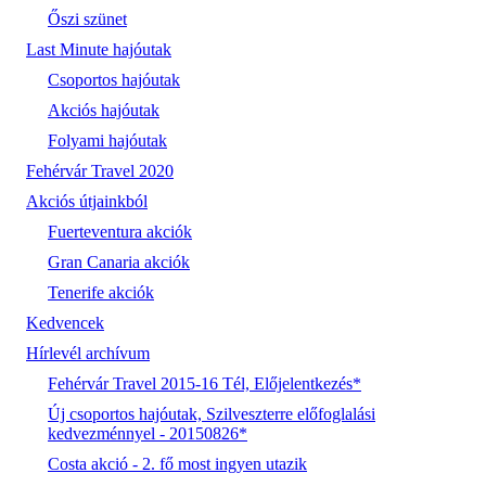
Őszi szünet
Last Minute hajóutak
Csoportos hajóutak
Akciós hajóutak
Folyami hajóutak
Fehérvár Travel 2020
Akciós útjainkból
Fuerteventura akciók
Gran Canaria akciók
Tenerife akciók
Kedvencek
Hírlevél archívum
Fehérvár Travel 2015-16 Tél, Előjelentkezés*
Új csoportos hajóutak, Szilveszterre előfoglalási
kedvezménnyel - 20150826*
Costa akció - 2. fő most ingyen utazik