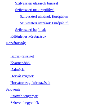
Szilveszteri utazások busszal
Szilveszteri utak repülővel
Szilveszteri utazások Európában
Szilveszteri utazások Európán túl
Szilveszteri hajóutak
Különleges körutazások
Horvátország
Isztriai-félsziget
Kvarner-öböl
Dalmácia
Horvát szigetek
Horvátországi körutazások
Szlovénia
Szlovén tengerpart
Szlovén hegyvidék