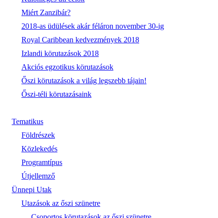
Miért Zanzibár?
2018-as üdülések akár féláron november 30-ig
Royal Caribbean kedvezmények 2018
Izlandi körutazások 2018
Akciós egzotikus körutazások
Őszi körutazások a világ legszebb tájain!
Őszi-téli körutazásaink
Tematikus
Földrészek
Közlekedés
Programtípus
Útjellemző
Ünnepi Utak
Utazások az őszi szünetre
Csoportos körutazások az őszi szünetre