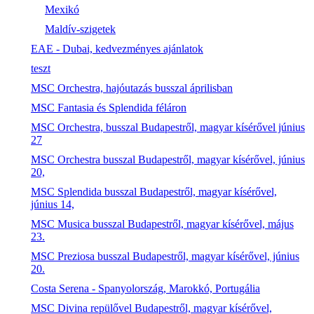
Mexikó
Maldív-szigetek
EAE - Dubai, kedvezményes ajánlatok
teszt
MSC Orchestra, hajóutazás busszal áprilisban
MSC Fantasia és Splendida féláron
MSC Orchestra, busszal Budapestről, magyar kísérővel június
27
MSC Orchestra busszal Budapestről, magyar kísérővel, június
20,
MSC Splendida busszal Budapestről, magyar kísérővel,
június 14,
MSC Musica busszal Budapestről, magyar kísérővel, május
23.
MSC Preziosa busszal Budapestről, magyar kísérővel, június
20.
Costa Serena - Spanyolország, Marokkó, Portugália
MSC Divina repülővel Budapestről, magyar kísérővel,