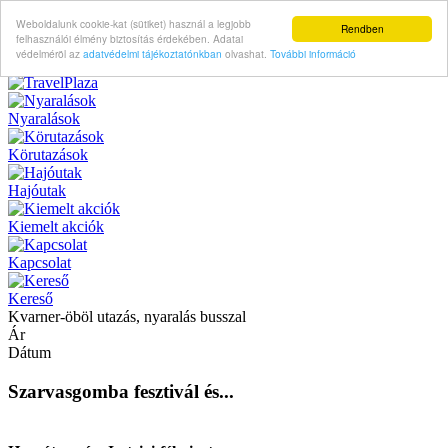
Weboldalunk cookie-kat (sütiket) használ a legjobb
Rendben
felhasználói élmény biztosítás érdekében. Adatai
védelméröl az
adatvédelmi tájékoztatónkban
olvashat.
További információ
Nyaralások
Körutazások
Hajóutak
Kiemelt akciók
Kapcsolat
Kereső
Kvarner-öböl utazás, nyaralás busszal
Ár
Dátum
Szarvasgomba fesztivál és...