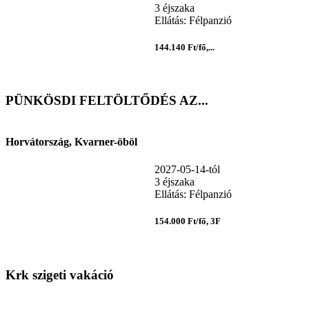
3 éjszaka
Ellátás: Félpanzió
144.140 Ft/fő,...
PÜNKÖSDI FELTÖLTŐDÉS AZ...
Horvátország, Kvarner-öböl
2027-05-14-tól
3 éjszaka
Ellátás: Félpanzió
154.000 Ft/fő, 3F
Krk szigeti vakáció