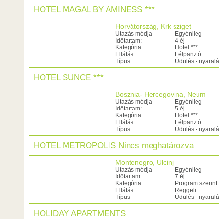
HOTEL MAGAL BY AMINESS ***
Horvátország, Krk sziget
Utazás módja:
Egyénileg
Időtartam:
4 éj
Kategória:
Hotel ***
Ellátás:
Félpanzió
Típus:
Üdülés - nyaral
HOTEL SUNCE ***
Bosznia- Hercegovina, Neum
Utazás módja:
Egyénileg
Időtartam:
5 éj
Kategória:
Hotel ***
Ellátás:
Félpanzió
Típus:
Üdülés - nyaral
HOTEL METROPOLIS Nincs meghatározva
Montenegro, Ulcinj
Utazás módja:
Egyénileg
Időtartam:
7 éj
Kategória:
Program szerint
Ellátás:
Reggeli
Típus:
Üdülés - nyaral
HOLIDAY APARTMENTS