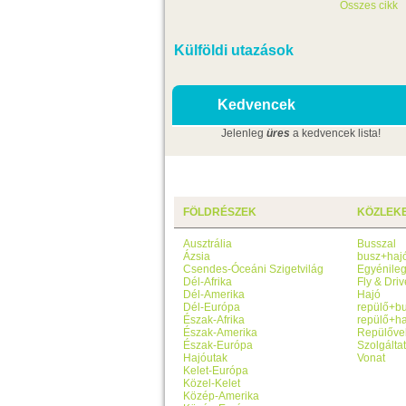
Összes cikk
Külföldi utazások
Kedvencek
Jelenleg
üres
a kedvencek lista!
FÖLDRÉSZEK
KÖZLEK
Ausztrália
Busszal
Ázsia
busz+haj
Csendes-Óceáni Szigetvilág
Egyénile
Dél-Afrika
Fly & Driv
Dél-Amerika
Hajó
Dél-Európa
repülő+b
Észak-Afrika
repülő+ha
Észak-Amerika
Repülőve
Észak-Európa
Szolgálta
Hajóutak
Vonat
Kelet-Európa
Közel-Kelet
Közép-Amerika