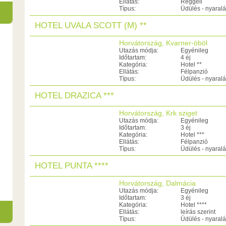
Ellátás:
Reggeli
Típus:
Üdülés - nyaral
HOTEL UVALA SCOTT (M) **
Horvátország, Kvarner-öböl
Utazás módja:
Egyénileg
Időtartam:
4 éj
Kategória:
Hotel **
Ellátás:
Félpanzió
Típus:
Üdülés - nyaral
HOTEL DRAZICA ***
Horvátország, Krk sziget
Utazás módja:
Egyénileg
Időtartam:
3 éj
Kategória:
Hotel ***
Ellátás:
Félpanzió
Típus:
Üdülés - nyaral
HOTEL PUNTA ****
Horvátország, Dalmácia
Utazás módja:
Egyénileg
Időtartam:
3 éj
Kategória:
Hotel ****
Ellátás:
leírás szerint
Típus:
Üdülés - nyaral