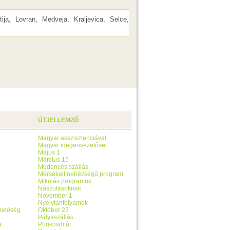
ja, Lovran, Medveja, Kraljevica, Selce,
ÚTJELLEMZŐ
Magyar asszisztenciával
Magyar idegenvezetővel
Május 1
Március 15
Medencés szállás
Mérsékelt nehézségű program
Mikulás programok
Nászutasoknak
November 1
Nyelvtanfolyamok
ehetőség
Október 23
Pályaszállás
a
Pünkösdi út