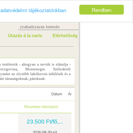
Rendben
z
adatvédelmi tájékoztatónkban
Utazás á la carte
Elérhetőség
 területeik - ahogyan a nevük is elárulja -
cegovina, Montenegro. Széleskörű
yaránt az olcsóbb lakókocsis üdülések és a
aráti társaságoknak, pároknak.
Dátum
Ár
Részletes információ
23.500 Ft/fő,...
2026-08-30-tól