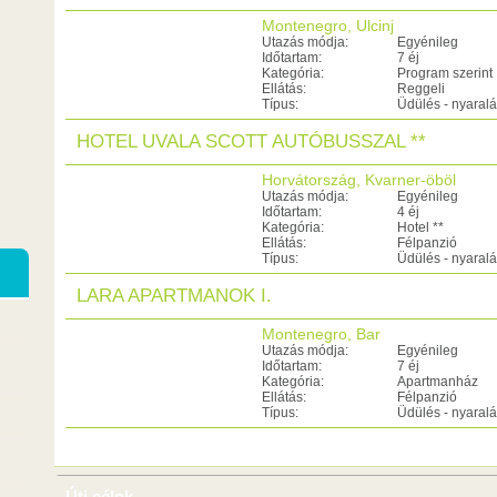
Montenegro, Ulcinj
Utazás módja:
Egyénileg
Időtartam:
7 éj
Kategória:
Program szerint
Ellátás:
Reggeli
Típus:
Üdülés - nyaral
HOTEL UVALA SCOTT AUTÓBUSSZAL **
Horvátország, Kvarner-öböl
Utazás módja:
Egyénileg
Időtartam:
4 éj
Kategória:
Hotel **
Ellátás:
Félpanzió
Típus:
Üdülés - nyaral
LARA APARTMANOK I.
Montenegro, Bar
Utazás módja:
Egyénileg
Időtartam:
7 éj
Kategória:
Apartmanház
Ellátás:
Félpanzió
Típus:
Üdülés - nyaral
Úti célok