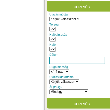
Utazás módja
Térség
Hajótársaság
Hajó
Dátum
Rugalmasság
Utazás időtartama
Ár (tól-ig)