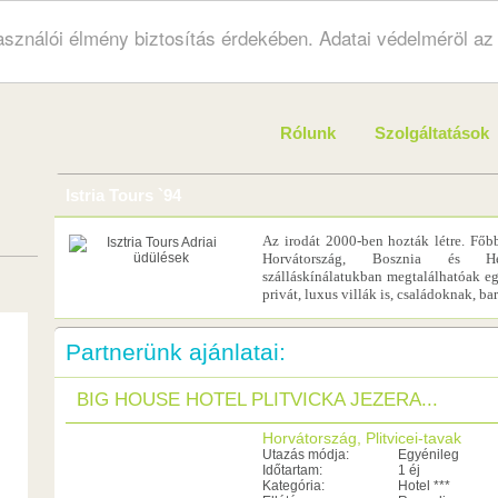
használói élmény biztosítás érdekében. Adatai védelméröl a
Rólunk
Szolgáltatások
Istria Tours `94
Az irodát 2000-ben hozták létre. Főbb
Horvátország, Bosznia és Her
szálláskínálatukban megtalálhatóak eg
privát, luxus villák is, családoknak, b
Partnerünk ajánlatai:
BIG HOUSE HOTEL PLITVICKA JEZERA...
Horvátország, Plitvicei-tavak
Utazás módja:
Egyénileg
Időtartam:
1 éj
Kategória:
Hotel ***