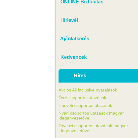
ONLINE Biztosítás
Hírlevél
Ajánlatkérés
Kedvencek
Hírek
Akciós All inclusive nyaralások
Őszi csoportos utazások
Húsvéti csoportos utazások
Nyári csoportos utazások magyar
idegenvezetővel
Tavaszi csoportos utazások magyar
idegenvezetővel