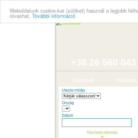
Weboldalunk cookie-kat (sütiket) használ a legjobb fel
olvashat.
További információ
+36 26 560 043
Utazások
Hajóutak
Utazás módja
Ország
Dátum
Részletes keresés
+