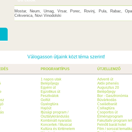
Mostar, Neum, Umag, Vrsar, Porec, Rovinj, Pula, Rabac, Opati
Crikvenica, Novi Vinodolski
Válogasson útjaink közt téma szerint!
EDÉS
PROGRAMTÍPUS
ÚTJELLEMZŐ
1 napos utak
Adventi út
ó
Belépőjegy
Aktív pihenés
g
Egyéni út
Augusztus 20
e
Egzotikus út
Belépőjegy
Fesztiválok
Bor - Gasztronómia
usz
Golfút
Búvárkodás
jó
Gyalogtúra
Családbarát
l
Hajóút
Csillagtúra
tás
Ifjúsági program /
Csoportos út
Osztálykirándulás
Élményprogram
Kombinált nyaralás
Fakultatív program l
Koncertek / Musical
Felnőtt barát hotel
Kultúra és történelem
Film / sorozat tematik