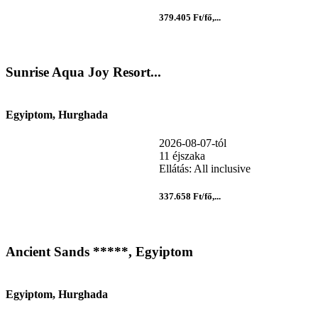
379.405 Ft/fő,...
Sunrise Aqua Joy Resort...
Egyiptom, Hurghada
2026-08-07-tól
11 éjszaka
Ellátás: All inclusive
337.658 Ft/fő,...
Ancient Sands *****, Egyiptom
Egyiptom, Hurghada