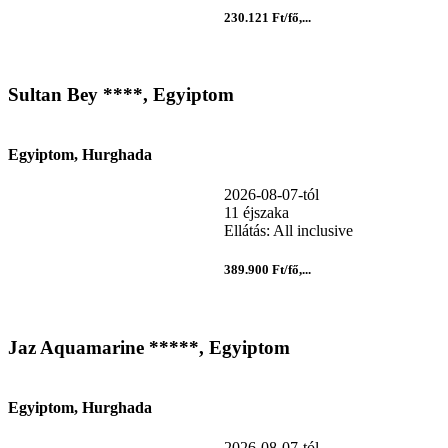
230.121 Ft/fő,...
Sultan Bey ****, Egyiptom
Egyiptom, Hurghada
2026-08-07-tól
11 éjszaka
Ellátás: All inclusive
389.900 Ft/fő,...
Jaz Aquamarine *****, Egyiptom
Egyiptom, Hurghada
2026-08-07-tól