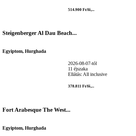
514.900 Ft/fő,...
Steigenberger Al Dau Beach...
Egyiptom, Hurghada
2026-08-07-tól
11 éjszaka
Ellátás: All inclusive
378.811 Ft/fő,...
Fort Arabesque The West...
Egyiptom, Hurghada