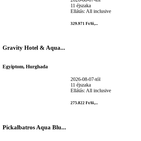
11 éjszaka
Ellátás: All inclusive
329.971 Ft/fő,...
Gravity Hotel & Aqua...
Egyiptom, Hurghada
2026-08-07-tól
11 éjszaka
Ellátás: All inclusive
275.822 Ft/fő,...
Pickalbatros Aqua Blu...