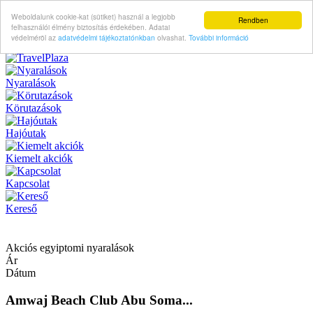
Weboldalunk cookie-kat (sütiket) használ a legjobb
Rendben
felhasználói élmény biztosítás érdekében. Adatai
védelméröl az
adatvédelmi tájékoztatónkban
olvashat.
További információ
Nyaralások
Körutazások
Hajóutak
Kiemelt akciók
Kapcsolat
Kereső
Akciós egyiptomi nyaralások
Ár
Dátum
Amwaj Beach Club Abu Soma...