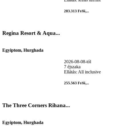
283.313 Ft/fő,...
Regina Resort & Aqua...
Egyiptom, Hurghada
2026-08-08-tól
7 éjszaka
Ellátás: All inclusive
255.563 Ft/fő,...
The Three Corners Rihana...
Egyiptom, Hurghada