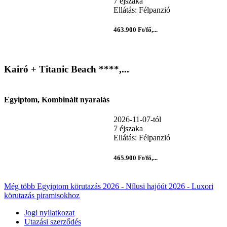
7 éjszaka
Ellátás: Félpanzió
463.900 Ft/fő,...
Kairó + Titanic Beach ****,...
Egyiptom, Kombinált nyaralás
2026-11-07-tól
7 éjszaka
Ellátás: Félpanzió
465.900 Ft/fő,...
Még több Egyiptom körutazás 2026 - Nílusi hajóút 2026 - Luxori
körutazás piramisokhoz
Jogi nyilatkozat
Utazási szerződés