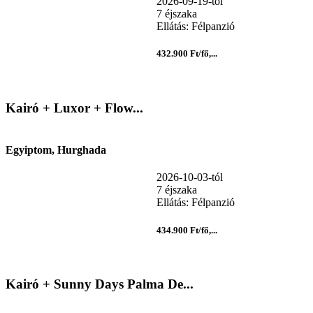
2026-09-19-tól
7 éjszaka
Ellátás: Félpanzió
432.900 Ft/fő,...
Kairó + Luxor + Flow...
Egyiptom, Hurghada
2026-10-03-tól
7 éjszaka
Ellátás: Félpanzió
434.900 Ft/fő,...
Kairó + Sunny Days Palma De...