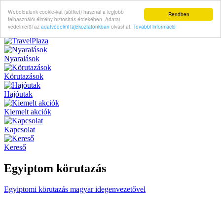
Weboldalunk cookie-kat (sütiket) használ a legjobb
Rendben
felhasználói élmény biztosítás érdekében. Adatai
védelméröl az
adatvédelmi tájékoztatónkban
olvashat.
További információ
Nyaralások
Körutazások
Hajóutak
Kiemelt akciók
Kapcsolat
Kereső
Egyiptom körutazás
Egyiptomi körutazás magyar idegenvezetővel