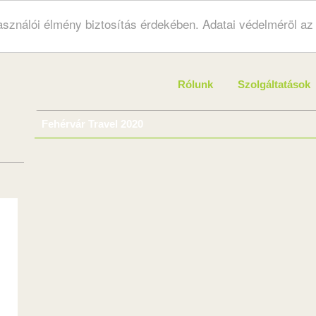
használói élmény biztosítás érdekében. Adatai védelméröl a
Rólunk
Szolgáltatások
Fehérvár Travel 2020