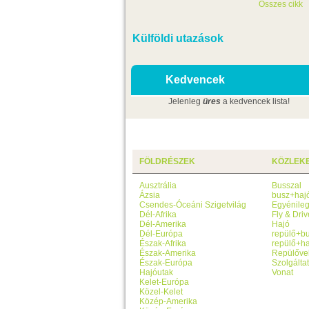
Összes cikk
Külföldi utazások
Kedvencek
Jelenleg
üres
a kedvencek lista!
FÖLDRÉSZEK
KÖZLEK
Ausztrália
Busszal
Ázsia
busz+haj
Csendes-Óceáni Szigetvilág
Egyénile
Dél-Afrika
Fly & Driv
Dél-Amerika
Hajó
Dél-Európa
repülő+b
Észak-Afrika
repülő+ha
Észak-Amerika
Repülőve
Észak-Európa
Szolgálta
Hajóutak
Vonat
Kelet-Európa
Közel-Kelet
Közép-Amerika