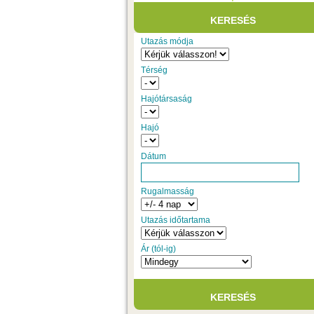
Utazás módja
Térség
Hajótársaság
Hajó
Dátum
Rugalmasság
Utazás időtartama
Ár (tól-ig)