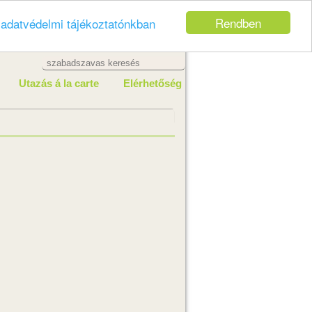
Rendben
z
adatvédelmi tájékoztatónkban
Utazás á la carte
Elérhetőség