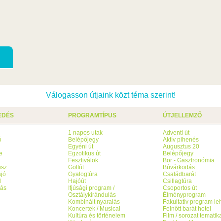
Válogasson útjaink közt téma szerint!
EDÉS
PROGRAMTÍPUS
ÚTJELLEMZŐ
1 napos utak
Adventi út
ó
Belépőjegy
Aktív pihenés
g
Egyéni út
Augusztus 20
e
Egzotikus út
Belépőjegy
Fesztiválok
Bor - Gasztronómia
usz
Golfút
Búvárkodás
jó
Gyalogtúra
Családbarát
l
Hajóút
Csillagtúra
tás
Ifjúsági program /
Csoportos út
Osztálykirándulás
Élményprogram
Kombinált nyaralás
Fakultatív program l
Koncertek / Musical
Felnőtt barát hotel
Kultúra és történelem
Film / sorozat tematik