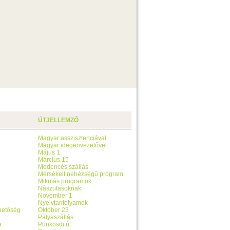
ÚTJELLEMZŐ
Magyar asszisztenciával
Magyar idegenvezetővel
Május 1
Március 15
Medencés szállás
Mérsékelt nehézségű program
Mikulás programok
Nászutasoknak
November 1
Nyelvtanfolyamok
ehetőség
Október 23
Pályaszállás
a
Pünkösdi út