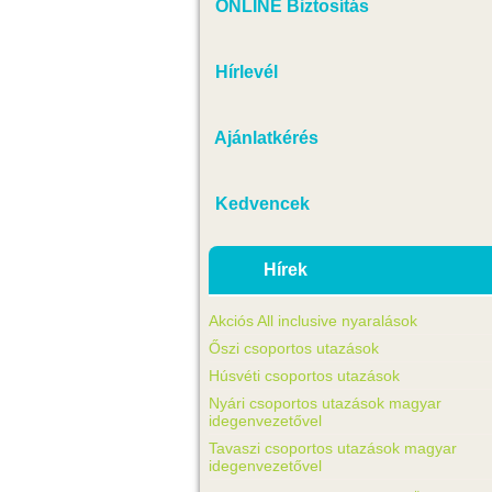
ONLINE Biztosítás
Hírlevél
Ajánlatkérés
Kedvencek
Hírek
Akciós All inclusive nyaralások
Őszi csoportos utazások
Húsvéti csoportos utazások
Nyári csoportos utazások magyar
idegenvezetővel
Tavaszi csoportos utazások magyar
idegenvezetővel