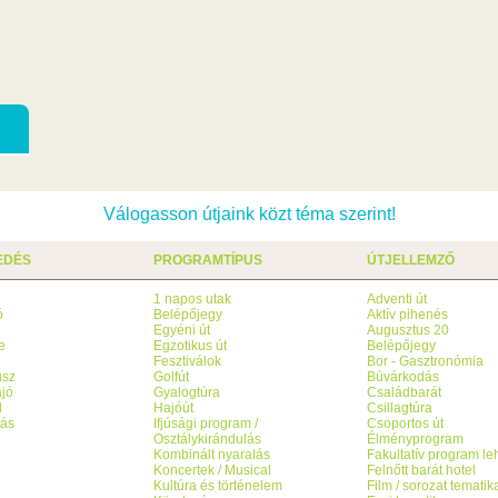
Válogasson útjaink közt téma szerint!
EDÉS
PROGRAMTÍPUS
ÚTJELLEMZŐ
1 napos utak
Adventi út
ó
Belépőjegy
Aktív pihenés
g
Egyéni út
Augusztus 20
e
Egzotikus út
Belépőjegy
Fesztiválok
Bor - Gasztronómia
usz
Golfút
Búvárkodás
jó
Gyalogtúra
Családbarát
l
Hajóút
Csillagtúra
tás
Ifjúsági program /
Csoportos út
Osztálykirándulás
Élményprogram
Kombinált nyaralás
Fakultatív program l
Koncertek / Musical
Felnőtt barát hotel
Kultúra és történelem
Film / sorozat tematik