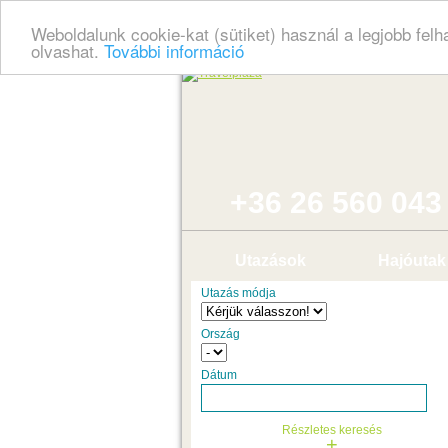
Weboldalunk cookie-kat (sütiket) használ a legjobb fel
olvashat.
További információ
+36 26 560 043
Utazások
Hajóutak
Utazás módja
Ország
Dátum
Részletes keresés
+