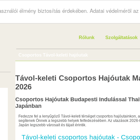
használói élmény biztosítás érdekében. Adatai védelméröl a
Rólunk
Szolgáltatások
Csoportos Távol-keleti hajóutak
Távol-keleti Csoportos Hajóutak M
2026
Csoportos Hajóutak Budapesti Indulással Thai
Japánban
Fedezze fel a lenyűgöző Távol-keleti térséget csoportos hajóutainkon, 
segítenek Önnek a legszebb helyek felfedezésében. Az utazások 2026-b
Japán legszebb városait és tájait érintik.
Távol-keleti csoportos hajóutak - Csopo