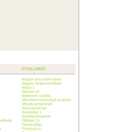
ÚTJELLEMZŐ
Magyar asszisztenciával
Magyar idegenvezetővel
Május 1
Március 15
Medencés szállás
Mérsékelt nehézségű program
Mikulás programok
Nászutasoknak
November 1
Nyelvtanfolyamok
ehetőség
Október 23
Pályaszállás
a
Pünkösdi út