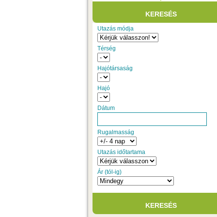
Utazás módja
Térség
Hajótársaság
Hajó
Dátum
Rugalmasság
Utazás időtartama
Ár (tól-ig)