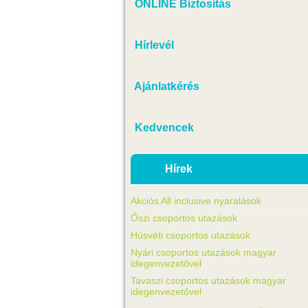
ONLINE Biztosítás
Hírlevél
Ajánlatkérés
Kedvencek
Hírek
Akciós All inclusive nyaralások
Őszi csoportos utazások
Húsvéti csoportos utazások
Nyári csoportos utazások magyar
idegenvezetővel
Tavaszi csoportos utazások magyar
idegenvezetővel