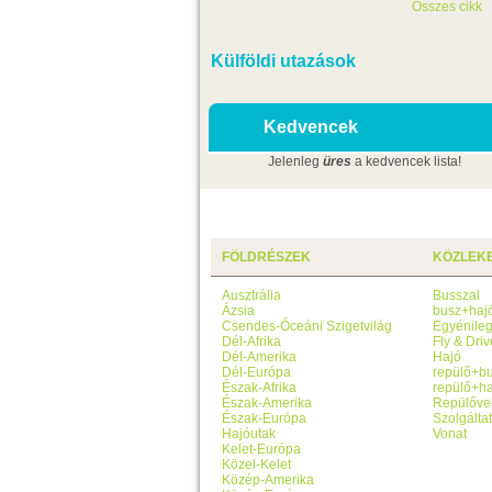
Összes cikk
Külföldi utazások
Kedvencek
Jelenleg
üres
a kedvencek lista!
FÖLDRÉSZEK
KÖZLEK
Ausztrália
Busszal
Ázsia
busz+haj
Csendes-Óceáni Szigetvilág
Egyénile
Dél-Afrika
Fly & Driv
Dél-Amerika
Hajó
Dél-Európa
repülő+b
Észak-Afrika
repülő+ha
Észak-Amerika
Repülőve
Észak-Európa
Szolgálta
Hajóutak
Vonat
Kelet-Európa
Közel-Kelet
Közép-Amerika