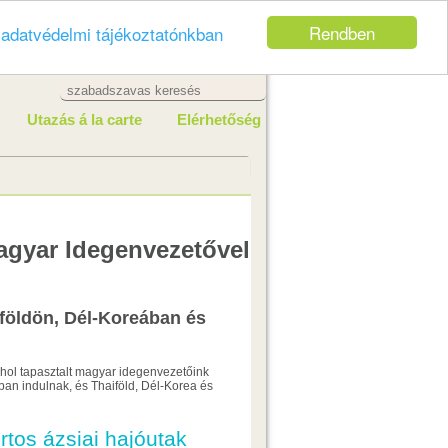
Rendben
z
adatvédelmi tájékoztatónkban
Utazás á la carte
Elérhetőség
agyar Idegenvezetővel
földön, Dél-Koreában és
ahol tapasztalt magyar idegenvezetőink
an indulnak, és Thaiföld, Dél-Korea és
rtos ázsiai hajóutak