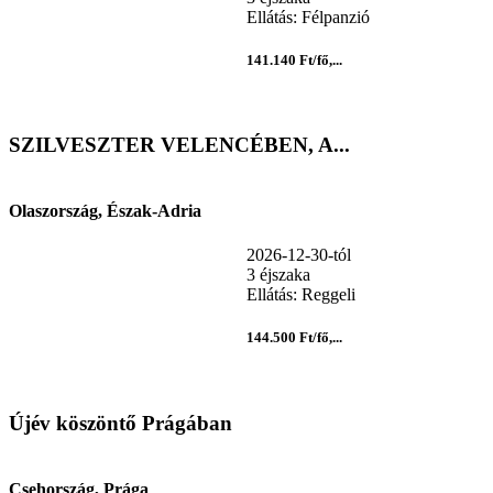
Ellátás: Félpanzió
141.140 Ft/fő,...
SZILVESZTER VELENCÉBEN, A...
Olaszország, Észak-Adria
2026-12-30-tól
3 éjszaka
Ellátás: Reggeli
144.500 Ft/fő,...
Újév köszöntő Prágában
Csehország, Prága