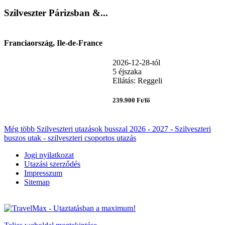
Szilveszter Párizsban &...
Franciaország, Ile-de-France
2026-12-28-tól
5 éjszaka
Ellátás: Reggeli
239.900 Ft/fő
Még több Szilveszteri utazások busszal 2026 - 2027 - Szilveszteri
buszos utak - szilveszteri csoportos utazás
Jogi nyilatkozat
Utazási szerződés
Impresszum
Sitemap