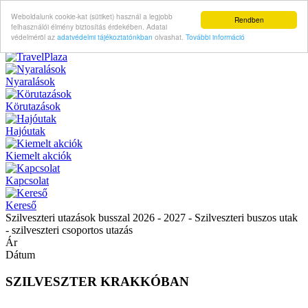
Weboldalunk cookie-kat (sütiket) használ a legjobb
Rendben
felhasználói élmény biztosítás érdekében. Adatai
védelméröl az
adatvédelmi tájékoztatónkban
olvashat.
További információ
Nyaralások
Körutazások
Hajóutak
Kiemelt akciók
Kapcsolat
Kereső
Szilveszteri utazások busszal 2026 - 2027 - Szilveszteri buszos utak
- szilveszteri csoportos utazás
Ár
Dátum
SZILVESZTER KRAKKÓBAN