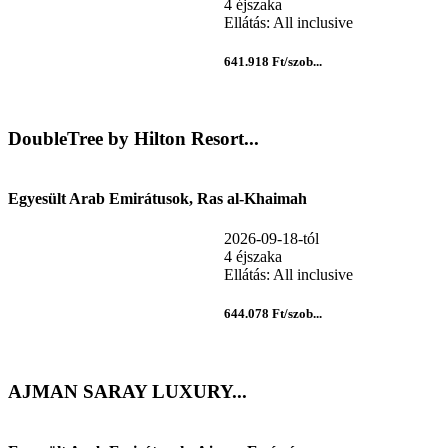
4 éjszaka
Ellátás: All inclusive
641.918 Ft/szob...
DoubleTree by Hilton Resort...
Egyesült Arab Emirátusok, Ras al-Khaimah
2026-09-18-tól
4 éjszaka
Ellátás: All inclusive
644.078 Ft/szob...
AJMAN SARAY LUXURY...