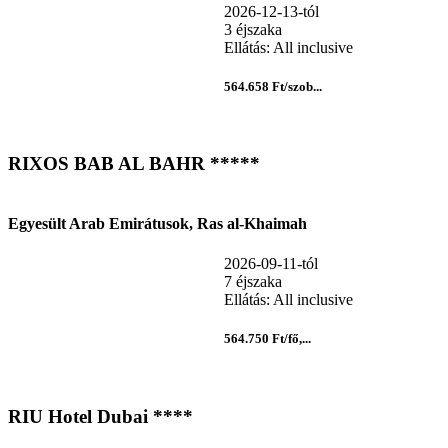
2026-12-13-tól
3 éjszaka
Ellátás: All inclusive
564.658 Ft/szob...
RIXOS BAB AL BAHR *****
Egyesült Arab Emirátusok, Ras al-Khaimah
2026-09-11-tól
7 éjszaka
Ellátás: All inclusive
564.750 Ft/fő,...
RIU Hotel Dubai ****