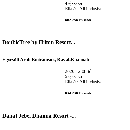
4 éjszaka
Ellátás: All inclusive
802.258 Ft/szob...
DoubleTree by Hilton Resort...
Egyesült Arab Emirátusok, Ras al-Khaimah
2026-12-08-tól
5 éjszaka
Ellátás: All inclusive
834.238 Ft/szob...
Danat Jebel Dhanna Resort -...