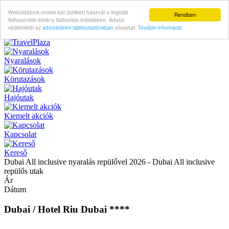
Weboldalunk cookie-kat (sütiket) használ a legjobb
Rendben
felhasználói élmény biztosítás érdekében. Adatai
védelméröl az
adatvédelmi tájékoztatónkban
olvashat.
További információ
Nyaralások
Körutazások
Hajóutak
Kiemelt akciók
Kapcsolat
Kereső
Dubai All inclusive nyaralás repülővel 2026 - Dubai All inclusive
repülős utak
Ár
Dátum
Dubai / Hotel Riu Dubai ****