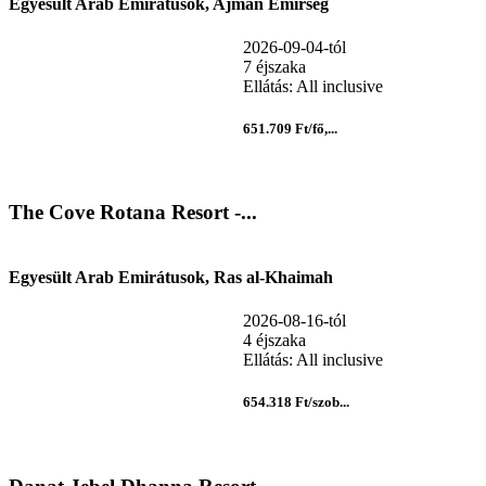
Egyesült Arab Emirátusok, Ajman Emírség
2026-09-04-tól
7 éjszaka
Ellátás: All inclusive
651.709 Ft/fő,...
The Cove Rotana Resort -...
Egyesült Arab Emirátusok, Ras al-Khaimah
2026-08-16-tól
4 éjszaka
Ellátás: All inclusive
654.318 Ft/szob...