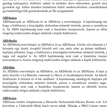
gazdag kalózpartyt, fedélzeti safarit és színházi show műsorokat, gyerek mo
gyerekek egy külön részükre kialakított külső medencerészben csúszdázhatn
gyermekfelügyelők gondoskodnak az Ön nyugalmáról.
AIDAaura
AIDAaura-nak az AIDAcara és az AIDAvita a testvérhajója. A hajótársaság mi
hogy a fedélzeten a kiszolgálás elsősorban németül történik, persze a személyz
is. Az AIDA hajótársaság nem csak a fiatalokra összpontosít, hanem az időse
rengeteg tradicionális dolgot találunk a hajók fedélzetein.
AIDAbella
Az AIDAbella testvérhajói az AIDAdiva és az AIDAluna. A bella névválasztás a h
közepén egy kerek, üvegből készült tető van, mely alatt az átrium található
hajójára jellemző, hogy a fedélzeten a kiszolgálás elsősorban németül történik,
tagja tud angolul is. Az AIDA hajótársaság nem csak a fiatalokra összp
korosztályra is, hiszen rengeteg tradicionális dolgot találunk a hajók fedélzetein.
AIDAblu
Az AIDAblu testvérhajói az AIDAdiva, az AIDAbella és az AIDAluna. A hajó j
mely átszelte a La Manche csatornát Le Havre és Southampton között. Az átkelés 
Fedélzetén 6 étterem és 4 bár található. A hajótársaság mindegyik hajójára je
kiszolgálás elsősorban németül történik, persze a személyzet minden tagj
hajótársaság nem csak a fiatalokra összpontosít, hanem az idősebb koroszt
tradicionális dolgot találunk a hajók fedélzetein.
AIDAcara
AIDAcara eredeti tulajdonosai a Deutsche Seetouristik/Arkona Reisen volt. A 
követően a Clubschiff (Klub hajó) nevet adták. Miután a P&O Cruises megvá