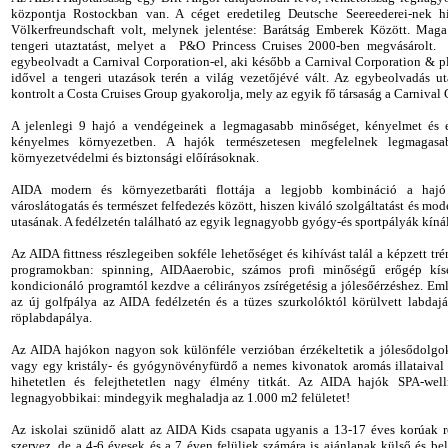
központja Rostockban van. A céget eredetileg Deutsche Seereederei-nek h
Völkerfreundschaft volt, melynek jelentése: Barátság Emberek Között. Mag
tengeri utaztatást, melyet a P&O Princess Cruises 2000-ben megvásárolt
egybeolvadt a Carnival Corporation-el, aki később a Carnival Corporation & pl
idővel a tengeri utazások terén a világ vezetőjévé vált. Az egybeolvadás ut
kontrolt a Costa Cruises Group gyakorolja, mely az egyik fő társaság a Carnival
A jelenlegi 9 hajó a vendégeinek a legmagasabb minőséget, kényelmet és eg
kényelmes környezetben. A hajók természetesen megfelelnek legmagasa
környezetvédelmi és biztonsági előírásoknak.
AIDA modern és környezetbaráti flottája a legjobb kombináció a hajó 
városlátogatás és természet felfedezés között, hiszen kiváló szolgáltatást és m
utasának. A fedélzetén található az egyik legnagyobb gyógy-és sportpályák kínál
Az AIDA fittness részlegeiben sokféle lehetőséget és kihívást talál a képzett tré
programokban: spinning, AIDAaerobic, számos profi minőségű erőgép kís
kondicionáló programtól kezdve a célirányos zsírégetésig a jólesőérzéshez. Eml
az új golfpálya az AIDA fedélzetén és a tüzes szurkolóktól körülvett labdajá
röplabdapálya.
Az AIDA hajókon nagyon sok különféle verzióban érzékeltetik a jólesődolgok
vagy egy kristály- és gyógynövényfürdő a nemes kivonatok aromás illataival 
hihetetlen és felejthetetlen nagy élmény titkát. Az AIDA hajók SPA-well
legnagyobbikai: mindegyik meghaladja az 1.000 m2 felületet!
Az iskolai szünidő alatt az AIDA Kids csapata ugyanis a 13-17 éves korúak 
szervez, de a 4-6 évesek és a 7 éven felüliek számára is ajánlanak külső és 