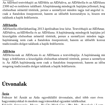
Az AIDAsol testvérhajói az AIDAblu az AIDAdiva, az AIDAbella és az AIDAluna.
2300 m2-es területen található. A hajótársaság mindegyik hajójára jellemző, hog
elsősorban németül történik, persze a személyzet minden tagja tud angolul is
csak a fiatalokra összpontosít, hanem az idősebb korosztályra is, hiszen ren
találunk a hajók fedélzetein.
AIDAstella
AIDAstella előreláthatólag 2013 áprilisában lesz kész. Testvérhajói az AIDAmar
AIDAdiva, azAIDAbella és az AIDAluna. A hajótársaság mindegyik hajójára jel
kiszolgálás elsősorban németül történik, persze a személyzet minden tagj
hajótársaság nem csak a fiatalokra összpontosít, hanem az idősebb koroszt
tradicionális dolgot találunk a hajók fedélzetein.
AIDAvita
AIDAvita-nak az AIDAcara és az AIDAaura a testvérhajója. A hajótársaság mi
hogy a fedélzeten a kiszolgálás elsősorban németül történik, persze a személyz
is. Az AIDA hajótársaság nem csak a fiatalokra összpontosít, hanem az időse
rengeteg tradicionális dolgot találunk a hajók fedélzetein.
Útvonalak
Ázsia
Fedezze fel Ázsiát az Aida egyedülálló útvonalain, ahol több ezer éves
hagyományokkal és modern nagyvárosokkal egyaránt találkozhat.
Kikötők
:
Szingapúr , Muara , Ho Chi Minh City / Phu My , Bangkok / Laem