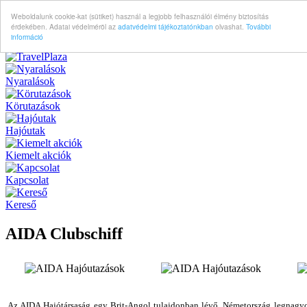
Weboldalunk cookie-kat (sütiket) használ a legjobb felhasználói élmény biztosítás
érdekében. Adatai védelméröl az
adatvédelmi tájékoztatónkban
olvashat.
További
információ
Nyaralások
Körutazások
Hajóutak
Kiemelt akciók
Kapcsolat
Kereső
AIDA Clubschiff
Az AIDA Hajótársaság egy Brit-Angol tulajdonban lévő, Németország legnagy