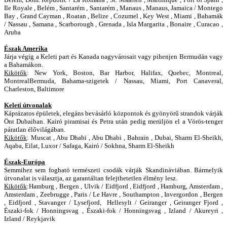
Ile Royale , Belém , Santarém , Santarém , Manaus , Manaus, Jamaica / Montego
Bay , Grand Cayman , Roatan , Belize , Cozumel , Key West , Miami , Bahamák
/ Nassau , Samana , Scarborough , Grenada , Isla Margarita , Bonaire , Curacao ,
Aruba
Észak Amerika
Járja végig a Keleti part és Kanada nagyvárosait vagy pihenjen Bermudán vagy
a Bahamákon.
Kikötők
:
New York, Boston, Bar Harbor, Halifax, Quebec, Montreal,
MontrealBermuda, Bahama-szigetek / Nassau, Miami, Port Canaveral,
Charleston, Baltimore
Keleti útvonalak
Káprázatos épületek, elegáns bevásárló központok és gyönyörű strandok várják
Önt Dubaiban. Kairó piramisai és Petra után pedig merüljön el a Vörös-tenger
páratlan élővilágában.
Kikötők
:
Muscat , Abu Dhabi , Abu Dhabi , Bahrain , Dubai, Sharm El-Sheikh,
Aqaba, Eilat, Luxor / Safaga, Kairó / Sokhna, Sharm El-Sheikh
Észak-Európa
Semmihez sem fogható természeti csodák várják Skandináviában. Bármelyik
útvonalat is választja, az garantáltan felejthetetlen élmény lesz.
Kikötők
:
Hamburg , Bergen , Ulvik / Eidfjord , Eidfjord , Hamburg, Amsterdam ,
Amsterdam , Zeebrugge , Paris / Le Havre , Southampton , Invergordon , Bergen
, Eidfjord , Stavanger / Lysefjord, Hellesylt / Geiranger , Geiranger Fjord ,
Északi-fok / Honningsvag , Északi-fok / Honningsvag , Izland / Akureyri ,
Izland / Reykjavik