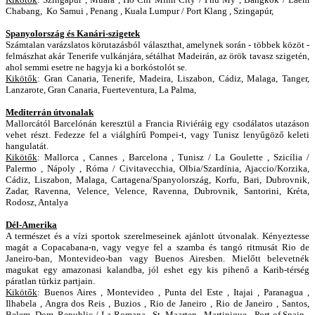
Chabang, Ko Samui , Penang , Kuala Lumpur / Port Klang , Szingapúr,
Spanyolország és Kanári-szigetek
Számtalan varázslatos körutazásból választhat, amelynek során - többek közöt -
felmászhat akár Tenerife vulkánjára, sétálhat Madeirán, az örök tavasz szigetén,
ahol semmi esetre ne hagyja ki a borkóstolót se.
Kikötők
:
Gran Canaria, Tenerife, Madeira, Liszabon, Cádiz, Malaga, Tanger,
Lanzarote, Gran Canaria, Fuerteventura, La Palma,
Mediterrán útvonalak
Mallorcától Barcelónán keresztül a Francia Riviéráig egy csodálatos utazáson
vehet részt. Fedezze fel a viálghírű Pompei-t, vagy Tunisz lenyűgöző keleti
hangulatát.
Kikötők
:
Mallorca , Cannes , Barcelona , Tunisz / La Goulette , Szicília /
Palermo , Nápoly , Róma / Civitavecchia, Olbia/Szardínia, Ajaccio/Korzika,
Cádiz, Liszabon, Malaga, Cartagena/Spanyolország, Korfu, Bari, Dubrovnik,
Zadar, Ravenna, Velence, Velence, Ravenna, Dubrovnik, Santorini, Kréta,
Rodosz, Antalya
Dél-Amerika
A természet és a vízi sportok szerelmeseinek ajánlott útvonalak. Kényeztesse
magát a Copacabana-n, vagy vegye fel a szamba és tangó ritmusát Rio de
Janeiro-ban, Montevideo-ban vagy Buenos Airesben. Mielőtt belevetnék
magukat egy amazonasi kalandba, jól eshet egy kis pihenő a Karib-térség
páratlan türkiz partjain.
Kikötők
:
Buenos Aires , Montevideo , Punta del Este , Itajai , Paranagua ,
Ilhabela , Angra dos Reis , Buzios , Rio de Janeiro , Rio de Janeiro , Santos,
Belem, Dom. Republic / La Romana , St. Maarten , Martinique , Port of Spain ,