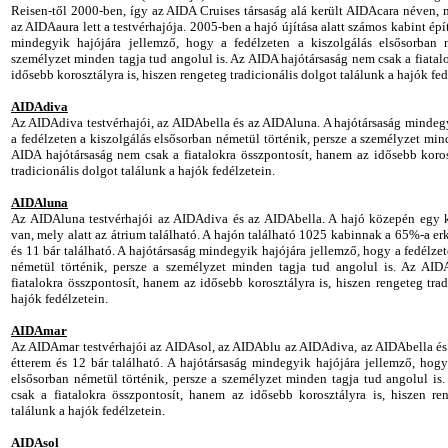
Reisen-től 2000-ben, így az AIDA Cruises társaság alá került AIDAcara néven,
az AIDAaura lett a testvérhajója. 2005-ben a hajó újítása alatt számos kabint épí
mindegyik hajójára jellemző, hogy a fedélzeten a kiszolgálás elsősorban n
személyzet minden tagja tud angolul is. Az AIDA hajótársaság nem csak a fiatal
idősebb korosztályra is, hiszen rengeteg tradicionális dolgot találunk a hajók fe
AIDAdiva
Az AIDAdiva testvérhajói, az AIDAbella és az AIDAluna. A hajótársaság mindeg
a fedélzeten a kiszolgálás elsősorban németül történik, persze a személyzet min
AIDA hajótársaság nem csak a fiatalokra összpontosít, hanem az idősebb koros
tradicionális dolgot találunk a hajók fedélzetein.
AIDAluna
Az AIDAluna testvérhajói az AIDAdiva és az AIDAbella. A hajó közepén egy k
van, mely alatt az átrium található. A hajón található 1025 kabinnak a 65%-a er
és 11 bár található. A hajótársaság mindegyik hajójára jellemző, hogy a fedélze
németül történik, persze a személyzet minden tagja tud angolul is. Az AID
fiatalokra összpontosít, hanem az idősebb korosztályra is, hiszen rengeteg trad
hajók fedélzetein.
AIDAmar
Az AIDAmar testvérhajói az AIDAsol, az AIDAblu az AIDAdiva, az AIDAbella és
étterem és 12 bár található. A hajótársaság mindegyik hajójára jellemző, hogy
elsősorban németül történik, persze a személyzet minden tagja tud angolul is
csak a fiatalokra összpontosít, hanem az idősebb korosztályra is, hiszen ren
találunk a hajók fedélzetein.
AIDAsol