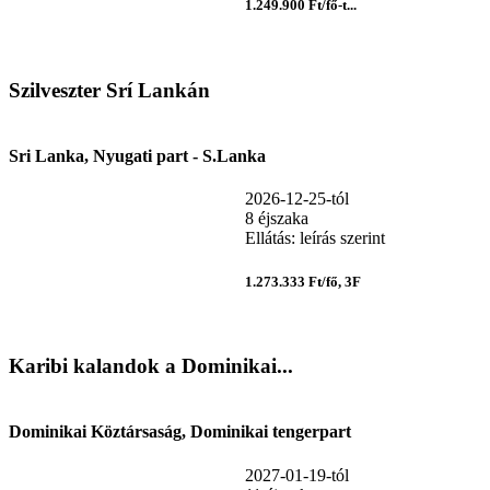
1.249.900 Ft/fő-t...
Szilveszter Srí Lankán
Sri Lanka, Nyugati part - S.Lanka
2026-12-25-tól
8 éjszaka
Ellátás: leírás szerint
1.273.333 Ft/fő, 3F
Karibi kalandok a Dominikai...
Dominikai Köztársaság, Dominikai tengerpart
2027-01-19-tól