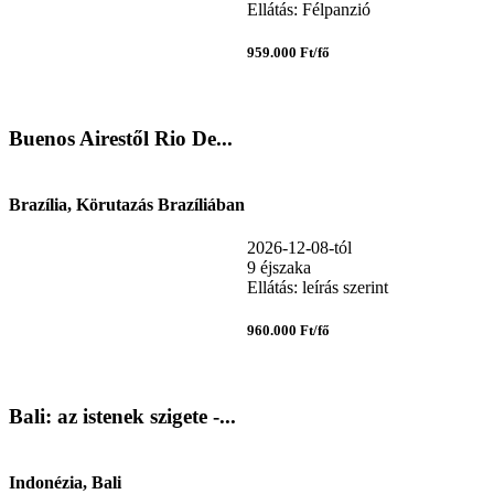
Ellátás: Félpanzió
959.000 Ft/fő
Buenos Airestől Rio De...
Brazília, Körutazás Brazíliában
2026-12-08-tól
9 éjszaka
Ellátás: leírás szerint
960.000 Ft/fő
Bali: az istenek szigete -...
Indonézia, Bali