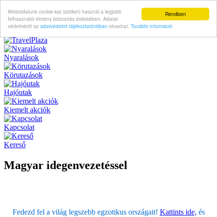
Weboldalunk cookie-kat (sütiket) használ a legjobb
Rendben
felhasználói élmény biztosítás érdekében. Adatai
védelméröl az
adatvédelmi tájékoztatónkban
olvashat.
További információ
Nyaralások
Körutazások
Hajóutak
Kiemelt akciók
Kapcsolat
Kereső
Magyar idegenvezetéssel
Fedezd fel a világ legszebb egzotikus országait!
Kattints ide,
és