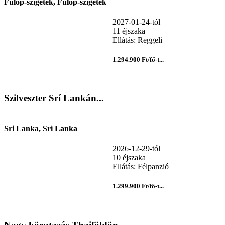
Fülöp-szigetek, Fülöp-szigetek
2027-01-24-tól
11 éjszaka
Ellátás: Reggeli
1.294.900 Ft/fő-t...
Szilveszter Srí Lankán...
Sri Lanka, Sri Lanka
2026-12-29-tól
10 éjszaka
Ellátás: Félpanzió
1.299.900 Ft/fő-t...