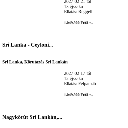
2027-02-21-tól
13 éjszaka
Ellátás: Reggeli
1.049.900 Ft/fő-t...
Srí Lanka - Ceyloni...
Sri Lanka, Körutazás Sri Lankán
2027-02-17-tól
12 éjszaka
Ellátás: Félpanzió
1.049.900 Ft/fő-t...
Nagykörút Srí Lankán,...