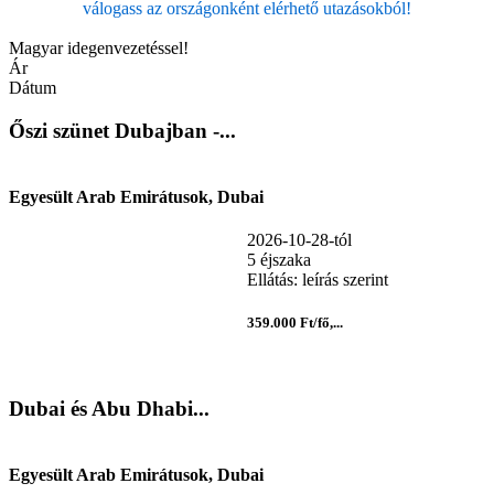
válogass az országonként elérhető utazásokból!
Magyar idegenvezetéssel!
Ár
Dátum
Őszi szünet Dubajban -...
Egyesült Arab Emirátusok, Dubai
2026-10-28-tól
5 éjszaka
Ellátás: leírás szerint
359.000 Ft/fő,...
Dubai és Abu Dhabi...
Egyesült Arab Emirátusok, Dubai