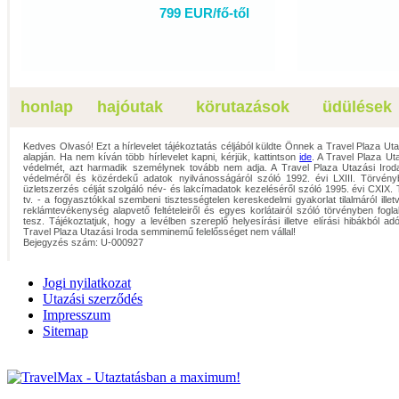
799 EUR/fő-től
honlap
hajóutak
körutazások
üdülések
Kedves Olvasó! Ezt a hírlevelet tájékoztatás céljából küldte Önnek a Travel Plaza Ut
alapján. Ha nem kíván több hírlevelet kapni, kérjük, kattintson
ide
. A Travel Plaza Ut
védelmét, azt harmadik személynek tovább nem adja. A Travel Plaza Utazási Iroda
védelméről és közérdekű adatok nyilvánosságáról szóló 1992. évi LXIII. Törvény
üzletszerzés célját szolgáló név- és lakcímadatok kezeléséről szóló 1995. évi CXIX. 
tv. - a fogyasztókkal szembeni tisztességtelen kereskedelmi gyakorlat tilalmáról illet
reklámtevékenység alapvető feltételeiről és egyes korlátairól szóló törvényben fogl
tesz. Tájékoztatjuk, hogy a levélben szereplő helyesírási illetve elírási hibákból ad
Travel Plaza Utazási Iroda semminemű felelősséget nem vállal!
Bejegyzés szám: U-000927
Jogi nyilatkozat
Utazási szerződés
Impresszum
Sitemap