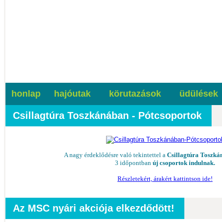
honlap
hajóutak
körutazások
üdülések
Csillagtúra Toszkánában - Pótcsoportok
A nagy érdeklődésre való tekintettel a
Csillagtúra Toszk
3 időpontban
új csoportok indulnak.
Részletekért, árakért kattintson ide!
Az MSC nyári akciója elkezdődött!