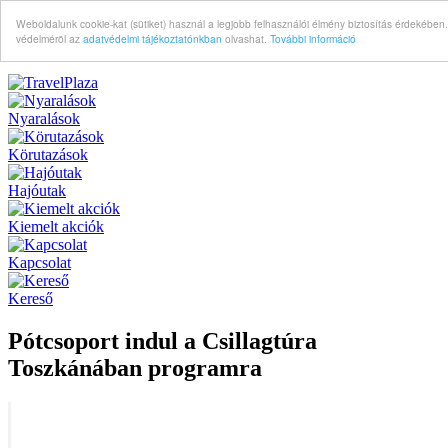
Weboldalunk cookie-kat (sütiket) használ a legjobb felhasználói élmény biztosítás érdekében
védelméröl az
adatvédelmi tájékoztatónkban
olvashat.
További információ
Nyaralások
Körutazások
Hajóutak
Kiemelt akciók
Kapcsolat
Kereső
Pótcsoport indul a Csillagtúra
Toszkánában programra