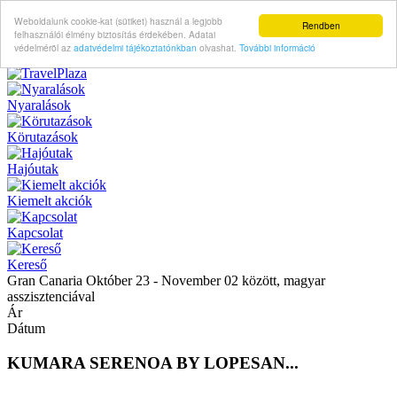
Weboldalunk cookie-kat (sütiket) használ a legjobb
Rendben
felhasználói élmény biztosítás érdekében. Adatai
védelméröl az
adatvédelmi tájékoztatónkban
olvashat.
További információ
Nyaralások
Körutazások
Hajóutak
Kiemelt akciók
Kapcsolat
Kereső
Gran Canaria Október 23 - November 02 között, magyar
asszisztenciával
Ár
Dátum
KUMARA SERENOA BY LOPESAN...