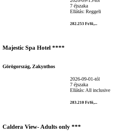
2026-09-15-tól
7 éjszaka
Ellátás: Reggeli
282.253 Ft/fő,...
Majestic Spa Hotel ****
Görögország, Zakynthos
2026-09-01-tól
7 éjszaka
Ellátás: All inclusive
283.210 Ft/fő,...
Caldera View- Adults only ***