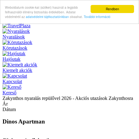
Weboldalunk cookie-kat (sütiket) használ a legjobb
Rendben
felhasználói élmény biztosítás érdekében. Adatai
védelméröl az
adatvédelmi tájékoztatónkban
olvashat.
További információ
Nyaralások
Körutazások
Hajóutak
Kiemelt akciók
Kapcsolat
Kereső
Zakynthos nyaralás repülővel 2026 - Akciós utazások Zakynthosra
Ár
Dátum
Dinos Apartman