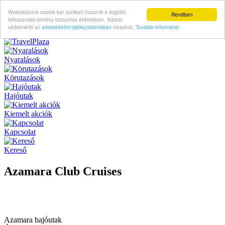
Weboldalunk cookie-kat (sütiket) használ a legjobb
Rendben
felhasználói élmény biztosítás érdekében. Adatai
védelméröl az
adatvédelmi tájékoztatónkban
olvashat.
További információ
Nyaralások
Körutazások
Hajóutak
Kiemelt akciók
Kapcsolat
Kereső
Azamara Club Cruises
Azamara hajóutak