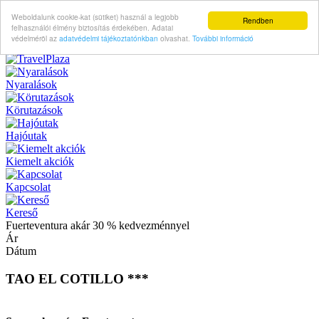
Weboldalunk cookie-kat (sütiket) használ a legjobb
Rendben
felhasználói élmény biztosítás érdekében. Adatai
védelméröl az
adatvédelmi tájékoztatónkban
olvashat.
További információ
Nyaralások
Körutazások
Hajóutak
Kiemelt akciók
Kapcsolat
Kereső
Fuerteventura akár 30 % kedvezménnyel
Ár
Dátum
TAO EL COTILLO ***