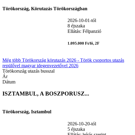
Törökország, Körutazás Törökországban
2026-10-01-tól
8 éjszaka
Ellátás: Félpanzió
1.095.000 Ft/fő, 2F
Még több Törökország körutazás 2026 - Török csoportos utazás
repülővel magyar idegenvezetővel 2026
Törökország utazás busszal
Ár
Dátum
ISZTAMBUL, A BOSZPORUSZ...
Törökország, Isztambul
2026-10-20-tól
5 éjszaka
Ellátás: leírás szerint