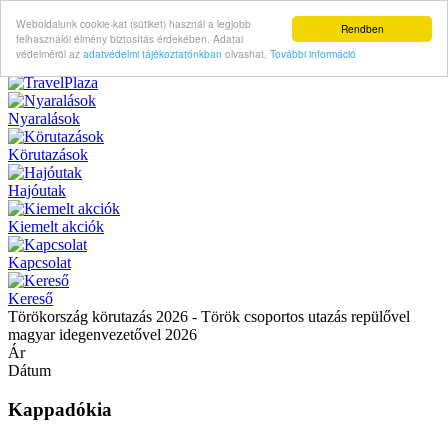
Weboldalunk cookie-kat (sütiket) használ a legjobb
Rendben
felhasználói élmény biztosítás érdekében. Adatai
védelméröl az
adatvédelmi tájékoztatónkban
olvashat.
További információ
Nyaralások
Körutazások
Hajóutak
Kiemelt akciók
Kapcsolat
Kereső
Törökország körutazás 2026 - Török csoportos utazás repülővel
magyar idegenvezetővel 2026
Ár
Dátum
Kappadókia