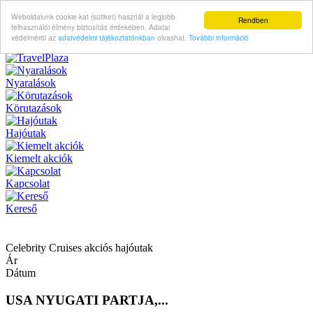
Weboldalunk cookie-kat (sütiket) használ a legjobb
Rendben
felhasználói élmény biztosítás érdekében. Adatai
védelméröl az
adatvédelmi tájékoztatónkban
olvashat.
További információ
Nyaralások
Körutazások
Hajóutak
Kiemelt akciók
Kapcsolat
Kereső
Celebrity Cruises akciós hajóutak
Ár
Dátum
USA NYUGATI PARTJA,...