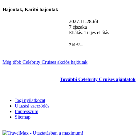
Hajóutak, Karibi hajóutak
2027-11-28-tól
7 éjszaka
Ellátás: Teljes ellátás
710 €/...
Még több Celebrity Cruises akciós hajóutak
További Celebrity Cruises ajánlatok
Jogi nyilatkozat
Utazási szerződés
Impresszum
Sitemap