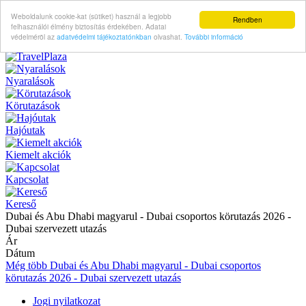
Weboldalunk cookie-kat (sütiket) használ a legjobb
Rendben
felhasználói élmény biztosítás érdekében. Adatai
védelméröl az
adatvédelmi tájékoztatónkban
olvashat.
További információ
Nyaralások
Körutazások
Hajóutak
Kiemelt akciók
Kapcsolat
Kereső
Dubai és Abu Dhabi magyarul - Dubai csoportos körutazás 2026 -
Dubai szervezett utazás
Ár
Dátum
Még több Dubai és Abu Dhabi magyarul - Dubai csoportos
körutazás 2026 - Dubai szervezett utazás
Jogi nyilatkozat