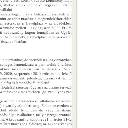
 és ellenőrzési körén kívül eső körülmény miatt
, illetve annak többletköltségekkel történő
vállalni.
ja elfogadni és a befizetett részvételi díj
amint az adott utazásra a megrendeléskor előírt
zen esetekben a Travelplaza – az előzőekben
lszámítása mellett – egy egyszeri 5.000 Ft / fő
tékű kedvezmény kupon formájában az Ügyfél
ltható bármely, a Travelplaza által szervezett
l összevonhatóan.
k le utazásukat, de szerződéses jogviszonyban
esetleges lemondására a partnereink általános
atásoknak megfelelően van lehetőségük. Azon
és 2020. szeptember 30. között van, a lehető
zásszervezőjük jelenlegi, utazásukat érintő
glalás) és lemondási feltételeiről.
foglalás) szeretne, úgy arra az utazásszervező
ékoztatásoknak megfelelően (ha van ilyen) van
 azt az utazásszervező általános szerződési
n (ha van ilyen) teheti meg. Ebben az esetben a
elekből adódó lemondási díj vagy bánatpénz
ondási díjat is alkalmaz, mely összeget azonnal,
lít. A kedvezmény kupon 2021. március 31-ig
etített utazás foglalásakor, az akkor érvényes