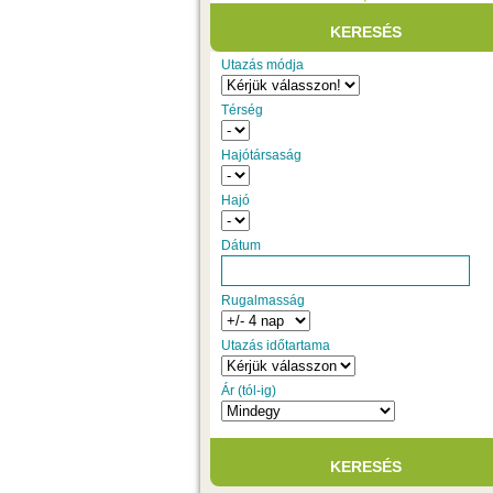
Utazás módja
Térség
Hajótársaság
Hajó
Dátum
Rugalmasság
Utazás időtartama
Ár (tól-ig)