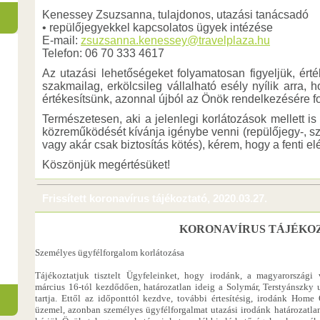
Kenessey Zsuzsanna, tulajdonos, utazási tanácsadó
• repülőjegyekkel kapcsolatos ügyek intézése
E-mail:
zsuzsanna.kenessey@travelplaza.hu
Telefon: 06 70 333 4617
Az utazási lehetőségeket folyamatosan figyeljük, érté
szakmailag, erkölcsileg vállalható esély nyílik arra,
értékesítsünk, azonnal újból az Önök rendelkezésére fo
Természetesen, aki a jelenlegi korlátozások mellett i
közreműködését kívánja igénybe venni (repülőjegy-, sz
vagy akár csak biztosítás kötés), kérem, hogy a fenti 
Köszönjük megértésüket!
Frissített koronavírus tájékoztató, 2020.03.27.
KORONAVÍRUS TÁJÉKO
Személyes ügyfélforgalom korlátozása
Tájékoztatjuk tisztelt Ügyfeleinket, hogy irodánk, a magyarországi v
március 16-tól kezdődően, határozatlan ideig a Solymár, Terstyánszky ut
tartja. Ettől az időponttól kezdve, további értesítésig, irodánk Hom
üzemel, azonban személyes ügyfélforgalmat utazási irodánk határozatla