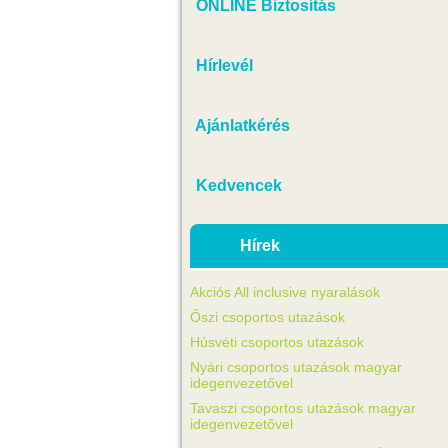
ONLINE Biztosítás
Hírlevél
Ajánlatkérés
Kedvencek
Hírek
Akciós All inclusive nyaralások
Őszi csoportos utazások
Húsvéti csoportos utazások
Nyári csoportos utazások magyar
idegenvezetővel
Tavaszi csoportos utazások magyar
idegenvezetővel