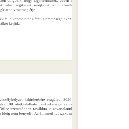
azon dolgozik, hogy Ügyfeleinknek, ebben a
nk adni, segítséget nyújtsunk az utazások
gkisebb veszteség érje.
k fel a kapcsolatot a fenti elérhetőségeinken.
süket kérjük.
eszélyhelyzet kihirdetésére reagálva, 2020.
ca 100. alatt található üzlethelyiségét zárva
e Office üzemmódban továbbra is zavartalanul
n ideig nem bonyolít. Az átmeneti időszakban
: