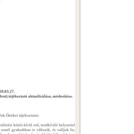
:
20.03.27.
 lent) tájékoztató aktualizálása, módosítása.
nénk Önöket tájékoztatni:
enőrzési körén kívül eső, rendkívüli helyzettel
 ennél gyakrabban is változik, és valljuk be,