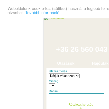
Weboldalunk cookie-kat (sütiket) használ a legjobb fel
olvashat.
További információ
+36 26 560 043
Utazások
Hajóutak
Utazás módja
Ország
Dátum
Részletes keresés
+