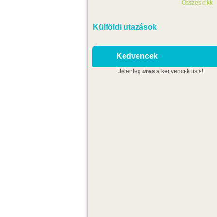
Összes cikk
Külföldi utazások
Kedvencek
Jelenleg
üres
a kedvencek lista!