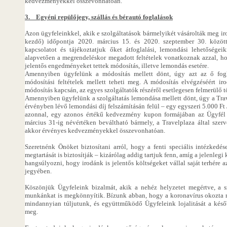
kedvezményekkel összevonhatóan.
3. Egyéni repülőjegy, szállás és bérautó foglalások
Azon ügyfeleinkkel, akik e szolgáltatások bármelyikét vásárolták meg ir
kezdő) időpontja 2020. március 15. és 2020. szeptember 30. között
kapcsolatot és tájékoztatjuk őket átfoglalási, lemondási lehetőségeik
alapvetően a megrendeléskor megadott feltételek vonatkoznak azzal, ho
jelentős engedményeket tettek módosítás, illetve lemondás esetére.
Amennyiben ügyfelünk a módosítás mellett dönt, úgy azt az ő fogla
módosítási feltételek mellett teheti meg. A módosítás elvégzéséért ir
módosítás kapcsán, az egyes szolgáltatók részéről esetlegesen felmerülő 
Amennyiben ügyfelünk a szolgáltatás lemondása mellett dönt, úgy a Trave
érvényben lévő lemondási díj felszámításán felül – egy egyszeri 5.000 Ft 
azonnal, egy azonos értékű kedvezmény kupon formájában az Ügyfél 
március 31-ig névértéken beváltható bármely, a Travelplaza által szerve
akkor érvényes kedvezményekkel összevonhatóan.
Szeretnénk Önöket biztosítani arról, hogy a fenti speciális intézke
megtartását is biztosítják – kizárólag addig tartjuk fenn, amíg a jelenlegi 
hangsúlyozni, hogy irodánk is jelentős költségeket vállal saját terhére 
jegyében.
Köszönjük Ügyfeleink bizalmát, akik a nehéz helyzetet megértve, a s
munkánkat is megkönnyítik. Bízunk abban, hogy a koronavírus okozta n
mindannyian túljutunk, és együttműködő Ügyfeleink lojalitását a ké
meg.