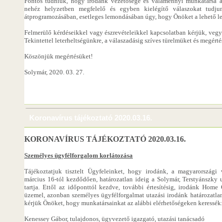
Fontos tudniuk, hogy irodánk vezetősége és valamennyi munkatársa 
nehéz helyzetben megfelelő és egyben kielégítő válaszokat tudju
átprogramozásában, esetleges lemondásában úgy, hogy Önöket a lehető le
Felmerülő kérdéseikkel vagy észrevételeikkel kapcsolatban kérjük, vegyé
Tekintettel leterheltségünkre, a válaszadásig szíves türelmüket és megérté
Köszönjük megértésüket!
Solymár, 2020. 03. 27.
Koronavírus tájékoztató 2020.03.16.
KORONAVÍRUS TÁJÉKOZTATÓ 2020.03.16.
Személyes ügyfélforgalom korlátozása
Tájékoztatjuk tisztelt Ügyfeleinket, hogy irodánk, a magyarországi v
március 16-tól kezdődően, határozatlan ideig a Solymár, Terstyánszky ut
tartja. Ettől az időponttól kezdve, további értesítésig, irodánk Hom
üzemel, azonban személyes ügyfélforgalmat utazási irodánk határozatla
kérjük Önöket, hogy munkatársainkat az alábbi elérhetőségeken keressék
Kenessey Gábor, tulajdonos, ügyvezető igazgató, utazási tanácsadó