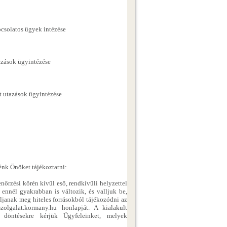
pcsolatos ügyek intézése
tazások ügyintézése
tt utazások ügyintézése
nénk Önöket tájékoztatni:
enőrzési körén kívül eső, rendkívüli helyzettel
 ennél gyakrabban is változik, és valljuk be,
ljanak meg hiteles forrásokból tájékozódni az
szolgalat.kormany.hu honlapját. A kialakult
t döntésekre kérjük Ügyfeleinket, melyek