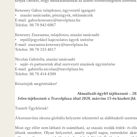
kérjük Önöket, hogy munkatársainkat az alábbi elérhetőségeken keressék
Kenessey Gábor, tulajdonos, ügyvezető igazgató
• utazási tanácsadás, pénzügyek, reklamációk
E-mail: gabor.kenessey@travelplaza.hu
Telefon: 06 70 943 6967
Kenessey Zsuzsanna, tulajdonos, utazási tanácsadó
• repülőjegyekkel kapcsolatos ügyek intézése
E-mail: zsuzsanna.kenessey@travelplaza.hu
Telefon: 06 70 333 4617
Nicolau Gabriella, utazási tanácsadó
• saját- és partnereink által szervezett utazások ügyintézése
E-mail: gabriella.nicolau@travelplaza.hu
Telefon: 06 70 414 4399
Köszönjük megértésüket!
Aktualizált ügyfél tájékoztató – 20
Jelen tájékoztató a Travelplaza által 2020. március 15-én kiadott (ld.
Tisztelt Ügyfeleink!
A koronavírus okozta globális helyzetre tekintettel az alábbiakról szeret
Most egy előre nem látható és számítható, az utazási irodák érdek- és ell
állunk szemben. Olyan helyzettel, amely napról napra, esetenként akár