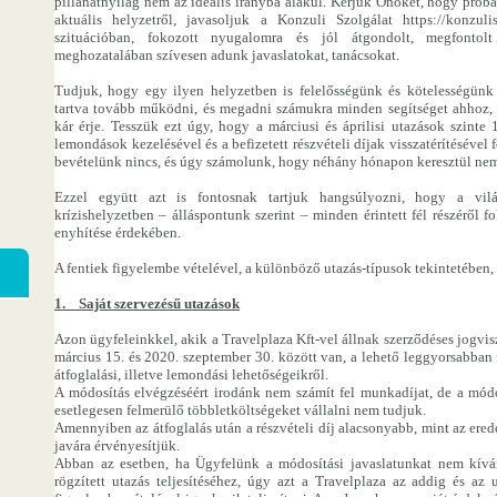
pillanatnyilag nem az ideális irányba alakul. Kérjük Önöket, hogy próbá
aktuális helyzetről, javasoljuk a Konzuli Szolgálat https://konzuli
szituációban, fokozott nyugalomra és jól átgondolt, megfontol
meghozatalában szívesen adunk javaslatokat, tanácsokat.
Tudjuk, hogy egy ilyen helyzetben is felelősségünk és kötelességünk 
tartva tovább működni, és megadni számukra minden segítséget ahhoz, 
kár érje. Tesszük ezt úgy, hogy a márciusi és áprilisi utazások szinte
lemondások kezelésével és a befizetett részvételi díjak visszatérítésével
bevételünk nincs, és úgy számolunk, hogy néhány hónapon keresztül nem 
Ezzel együtt azt is fontosnak tartjuk hangsúlyozni, hogy a vilá
krízishelyzetben – álláspontunk szerint – minden érintett fél részéről 
enyhítése érdekében.
A fentiek figyelembe vételével, a különböző utazás-típusok tekintetében, 
1. Saját szervezésű utazások
Azon ügyfeleinkkel, akik a Travelplaza Kft-vel állnak szerződéses jogvi
március 15. és 2020. szeptember 30. között van, a lehető leggyorsabban 
átfoglalási, illetve lemondási lehetőségeikről.
A módosítás elvégzéséért irodánk nem számít fel munkadíjat, de a módo
esetlegesen felmerülő többletköltségeket vállalni nem tudjuk.
Amennyiben az átfoglalás után a részvételi díj alacsonyabb, mint az ered
javára érvényesítjük.
Abban az esetben, ha Ügyfelünk a módosítási javaslatunkat nem kívá
rögzített utazás teljesítéséhez, úgy azt a Travelplaza az addig és az