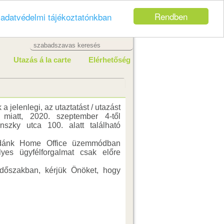
Rendben
z
adatvédelmi tájékoztatónkban
Utazás á la carte
Elérhetőség
a jelenlegi, az utaztatást / utazást
k miatt, 2020. szeptember 4-től
nszky utca 100. alatt található
 irodánk Home Office üzemmódban
yes ügyfélforgalmat csak előre
időszakban, kérjük Önöket, hogy