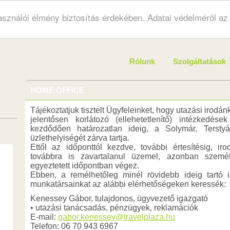
használói élmény biztosítás érdekében. Adatai védelméröl a
Rólunk
Szolgáltatások
HOME OFFICE
Tájékoztatjuk tisztelt Ügyfeleinket, hogy utazási irodánk 
jelentősen korlátozó (ellehetetlenítő) intézkedése
kezdődően határozatlan ideig, a Solymár, Terstyá
üzlethelyiségét zárva tartja.
Ettől az időponttól kezdve, további értesítésig,
továbbra is zavartalanul üzemel, azonban személ
egyeztetett időpontban végez.
Ebben, a remélhetőleg minél rövidebb ideig tartó 
munkatársainkat az alábbi elérhetőségeken keressék:
Kenessey Gábor, tulajdonos, ügyvezető igazgató
• utazási tanácsadás, pénzügyek, reklamációk
E-mail:
gabor.kenessey@travelplaza.hu
Telefon: 06 70 943 6967