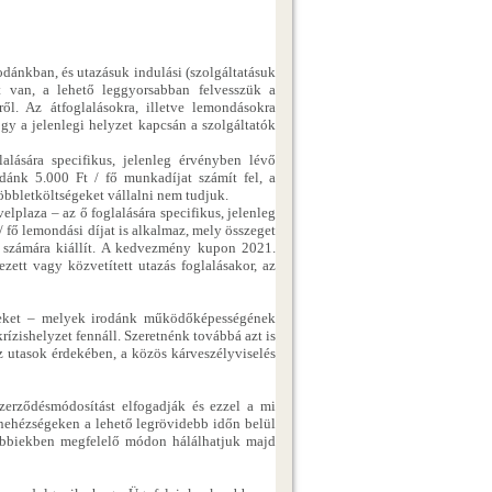
odánkban, és utazásuk indulási (szolgáltatásuk
 van, a lehető leggyorsabban felvesszük a
ről. Az átfoglalásokra, illetve lemondásokra
gy a jelenlegi helyzet kapcsán a szolgáltatók
lására specifikus, jelenleg érvényben lévő
odánk 5.000 Ft / fő munkadíjat számít fel, a
többletköltségeket vállalni nem tudjuk.
lplaza – az ő foglalására specifikus, jelenleg
/ fő lemondási díjat is alkalmaz, mely összeget
számára kiállít. A kedvezmény kupon 2021.
zett vagy közvetített utazás foglalásakor, az
déseket – melyek irodánk működőképességének
krízishelyzet fennáll. Szeretnénk továbbá azt is
az utasok érdekében, a közös kárveszélyviselés
zerződésmódosítást elfogadják és ezzel a mi
ehézségeken a lehető legrövidebb időn belül
sőbbiekben megfelelő módon hálálhatjuk majd