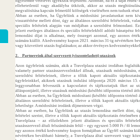
figyelembe vételével igyekszik teljesíteni. Azonban, ha ez a saját érdek-
ellehetetlenül vagy akadályba ütközik, akkor az utazás meghiúsulása
megvalósítása kapcsán felmerülő költségek viselésében nem tudunk részt 
Abban az esetben, ha Ügyfelünk a módosítási javaslatunkat nem kíván
visszatérítése mellett dönt, úgy az általános szerződési feltételeink, val
speciális feltételek alapján van módjában a szerződést felmondani. E
jelzett esetleges általános és speciális feltételekből adódó bánatpénz fe
lemondási díjat is alkalmaz, mely összeget azonnal, egy azonos ér
számára kiállít. A kedvezmény kupon 2021. március 31-ig névértéken bevá
vagy közvetített utazás foglalásakor, az akkor érvényes kedvezményekke
2. Partnereink által szervezett (viszonteladott) utazások
Azon ügyfeleink számára, akik a Travelplaza utazási irodában foglaltá
valamely partner utazásszervezőnkkel állnak, utazásaik módosítására, 
szerződési feltételeinek, illetve a tőlük kapott aktuális tájékozt
ügyfeleinkkel, akiknek utazásuk indulási időpontja 2020. március 15. 
leggyorsabban felvesszük a kapcsolatot és tájékoztatjuk őket az uta
álláspontjáról, illetve utazásuk módosítási (későbbi időpontra történő átfo
Abban az esetben, ha Ügyfelünk módosítani (későbbi időpontra történő át
általános szerződési feltételeinek, illetve a tőlük kapott aktuális táj
lehetősége. A módosítást irodánk díjmentesen végzi.
Abban az esetben, ha Ügyfelünk az utazás lemondása mellett dönt, úgy
feltételei szerint, illetve a tőlük kapott aktuális tájékoztatás értelmébe
Travelplaza – az előzőekben jelzett általános és speciális feltét
utazásszervező általi felszámításán felül – egy egyszeri 5.000 Ft / fő lem
egy azonos értékű kedvezmény kupon formájában az Ügyfél számára kiál
névértéken beváltható bármely, a Travelplaza által szervezett vagy közv