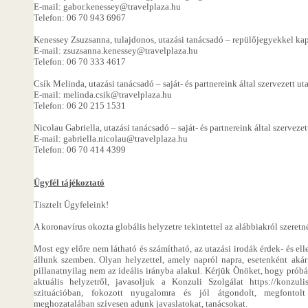
E-mail: gabor.kenessey@travelplaza.hu
Telefon: 06 70 943 6967
Kenessey Zsuzsanna, tulajdonos, utazási tanácsadó – repülőjegyekkel ka
E-mail: zsuzsanna.kenessey@travelplaza.hu
Telefon: 06 70 333 4617
Csík Melinda, utazási tanácsadó – saját- és partnereink által szervezett u
E-mail: melinda.csik@travelplaza.hu
Telefon: 06 20 215 1531
Nicolau Gabriella, utazási tanácsadó – saját- és partnereink által szerveze
E-mail: gabriella.nicolau@travelplaza.hu
Telefon: 06 70 414 4399
Ügyfél tájékoztató
Tisztelt Ügyfeleink!
A koronavírus okozta globális helyzetre tekintettel az alábbiakról szeret
Most egy előre nem látható és számítható, az utazási irodák érdek- és ell
állunk szemben. Olyan helyzettel, amely napról napra, esetenként akár
pillanatnyilag nem az ideális irányba alakul. Kérjük Önöket, hogy próbá
aktuális helyzetről, javasoljuk a Konzuli Szolgálat https://konzuli
szituációban, fokozott nyugalomra és jól átgondolt, megfontol
meghozatalában szívesen adunk javaslatokat, tanácsokat.