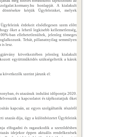
ljanak meg hiteles forrásokból tájékozódni az
szolgalat.kormany.hu honlapját. A kialakult
t döntésekre kérjük Ügyfeleinket, melyek
Ügyfeleink érdekeit elsődlegesen szem előtt
hogy őket a lehető legkisebb kellemetlenség,
 100%-ban ellehetetlenültek, jelenleg tömeges
 foglalkozunk. Tehát, pillanatnyilag semmilyen
is lesz.
gjárvány következtében jelenleg kialakult
fokozott együttműködés szükségeltetik a károk
a következők szerint járunk el:
szonyban, és utazásuk indulási időpontja 2020.
felvesszük a kapcsolatot és tájékoztatjuk őket
sítás kapcsán, az egyes szolgáltatók részéről
eti utazás díja, úgy a különbözetet Ügyfeleink
nja elfogadni és ragaszkodik a szerződésben
 utazás idejekor éppen aktuális rendelkezések