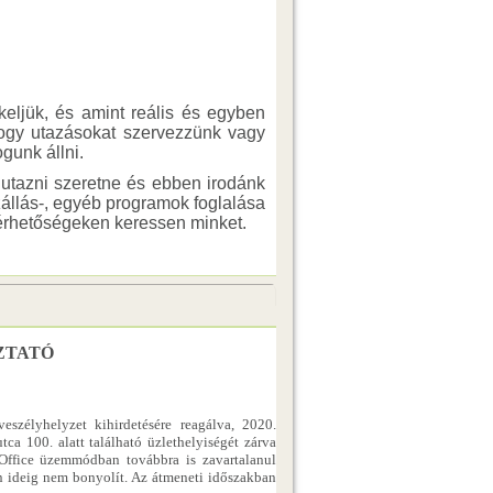
keljük, és amint reális és egyben
 hogy utazásokat szervezzünk vagy
gunk állni.
s utazni szeretne és ebben irodánk
állás-, egyéb programok foglalása
elérhetőségeken keressen minket.
ZTATÓ
eszélyhelyzet kihirdetésére reagálva, 2020.
ca 100. alatt található üzlethelyiségét zárva
e Office üzemmódban továbbra is zavartalanul
n ideig nem bonyolít. Az átmeneti időszakban