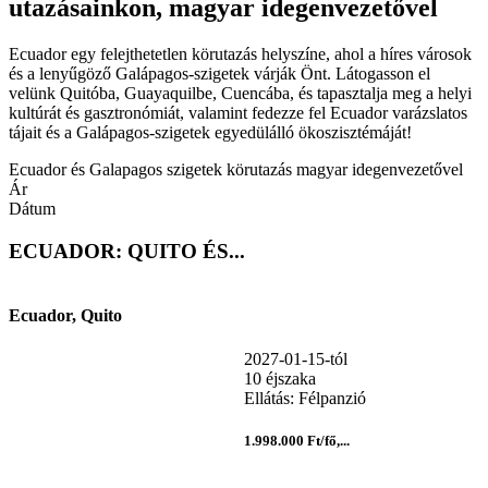
utazásainkon, magyar idegenvezetővel
Ecuador egy felejthetetlen körutazás helyszíne, ahol a híres városok
és a lenyűgöző Galápagos-szigetek várják Önt. Látogasson el
velünk Quitóba, Guayaquilbe, Cuencába, és tapasztalja meg a helyi
kultúrát és gasztronómiát, valamint fedezze fel Ecuador varázslatos
tájait és a Galápagos-szigetek egyedülálló ökoszisztémáját!
Ecuador és Galapagos szigetek körutazás magyar idegenvezetővel
Ár
Dátum
ECUADOR: QUITO ÉS...
Ecuador, Quito
2027-01-15-tól
10 éjszaka
Ellátás: Félpanzió
1.998.000 Ft/fő,...