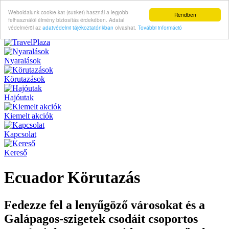
Weboldalunk cookie-kat (sütiket) használ a legjobb
Rendben
felhasználói élmény biztosítás érdekében. Adatai
védelméröl az
adatvédelmi tájékoztatónkban
olvashat.
További információ
Nyaralások
Körutazások
Hajóutak
Kiemelt akciók
Kapcsolat
Kereső
Ecuador Körutazás
Fedezze fel a lenyűgöző városokat és a
Galápagos-szigetek csodáit csoportos