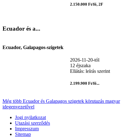
2.150.000 Ft/fő, 2F
Ecuador és a...
Ecuador, Galapagos-szigetek
2026-11-20-tól
12 éjszaka
Ellátás: leírás szerint
2.199.900 Ft/fő...
Még több Ecuador és Galapagos szigetek körutazás magyar
idegenvezetővel
Jogi nyilatkozat
Utazási szerződés
Impresszum
Sitemap