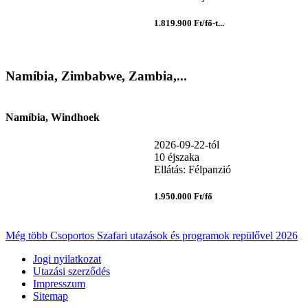
1.819.900 Ft/fő-t...
Namíbia, Zimbabwe, Zambia,...
Namíbia, Windhoek
2026-09-22-tól
10 éjszaka
Ellátás: Félpanzió
1.950.000 Ft/fő
Még több Csoportos Szafari utazások és programok repülővel 2026
Jogi nyilatkozat
Utazási szerződés
Impresszum
Sitemap