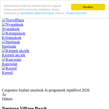
Weboldalunk cookie-kat (sütiket) használ a legjobb
Rendben
felhasználói élmény biztosítás érdekében. Adatai
védelméröl az
adatvédelmi tájékoztatónkban
olvashat.
További információ
Nyaralások
Körutazások
Hajóutak
Kiemelt akciók
Kapcsolat
Kereső
Csoportos Szafari utazások és programok repülővel 2026
Ár
Dátum
Neptune Village Beach...