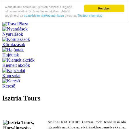
Weboldalunk cookie-kat (sütiket) használ a legjobb
Rendben
felhasználói élmény biztosítás érdekében. Adatai
védelméröl az
adatvédelmi tájékoztatónkban
olvashat.
További információ
Nyaralások
Körutazások
Hajóutak
Kiemelt akciók
Kapcsolat
Kereső
Isztria Tours
Az ISZTRIA TOURS Utazási Iroda fennállása óta
igazodik azokhoz az elvárásokhoz, amelyekkel az