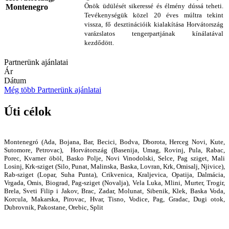
Önök üdülését sikeressé és élmény dússá teheti.
Tevékenységük közel 20 éves múltra tekint
vissza, fő desztinációik kialakítása Horvátország
varázslatos tengerpartjának kínálatával
kezdődött.
Partnerünk ajánlatai
Ár
Dátum
Még több Partnerünk ajánlatai
Úti célok
Montenegró (Ada, Bojana, Bar, Becici, Bodva, Dborota, Herceg Novi, Kute,
Sutomore, Petrovac), Horvátország (Basenija, Umag, Rovinj, Pula, Rabac,
Porec, Kvarner öböl, Basko Polje, Novi Vinodolski, Selce, Pag sziget, Mali
Losinj, Krk-sziget (Silo, Punat, Malinska, Baska, Lovran, Krk, Omisalj, Njivice),
Rab-sziget (Lopar, Suha Punta), Crikvenica, Kraljevica, Opatija, Dalmácia,
Vrgada, Omis, Biograd, Pag-sziget (Novalja), Vela Luka, Mlini, Murter, Trogir,
Brela, Sveti Filip i Jakov, Brac, Zadar, Molunat, Sibenik, Klek, Baska Voda,
Korcula, Makarska, Pirovac, Hvar, Tisno, Vodice, Pag, Gradac, Dugi otok,
Dubrovnik, Pakostane, Orebic, Split