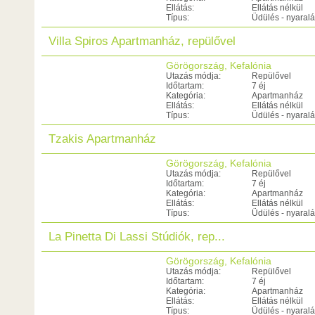
Ellátás:
Ellátás nélkül
Típus:
Üdülés - nyaral
Villa Spiros Apartmanház, repülővel
Görögország, Kefalónia
Utazás módja:
Repülővel
Időtartam:
7 éj
Kategória:
Apartmanház
Ellátás:
Ellátás nélkül
Típus:
Üdülés - nyaral
Tzakis Apartmanház
Görögország, Kefalónia
Utazás módja:
Repülővel
Időtartam:
7 éj
Kategória:
Apartmanház
Ellátás:
Ellátás nélkül
Típus:
Üdülés - nyaral
La Pinetta Di Lassi Stúdiók, rep...
Görögország, Kefalónia
Utazás módja:
Repülővel
Időtartam:
7 éj
Kategória:
Apartmanház
Ellátás:
Ellátás nélkül
Típus:
Üdülés - nyaral