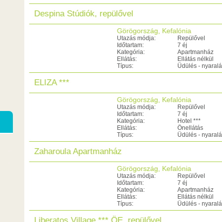
Despina Stúdiók, repülővel
Görögország, Kefalónia
Utazás módja:
Repülővel
Időtartam:
7 éj
Kategória:
Apartmanház
Ellátás:
Ellátás nélkül
Típus:
Üdülés - nyaral
ELIZA ***
Görögország, Kefalónia
Utazás módja:
Repülővel
Időtartam:
7 éj
Kategória:
Hotel ***
Ellátás:
Önellátás
Típus:
Üdülés - nyaral
Zaharoula Apartmanház
Görögország, Kefalónia
Utazás módja:
Repülővel
Időtartam:
7 éj
Kategória:
Apartmanház
Ellátás:
Ellátás nélkül
Típus:
Üdülés - nyaral
Liberatos Village *** ÖE, repülővel