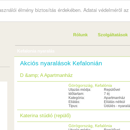
használói élmény biztosítás érdekében. Adatai védelméröl a
Rólunk
Szolgáltatások
Kefalonia nyaralás
Akciós nyaralások Kefalonián
D &amp; A Apartmanház
Görögország, Kefalónia
Utazás módja:
Repülővel
Időtartam:
7 éj
Kategória:
Apartmanház
Ellátás:
Ellátás nélkül
Típus:
Üdülés - nyaral
Katerina stúdió (repülő)
Görögország, Kefalónia