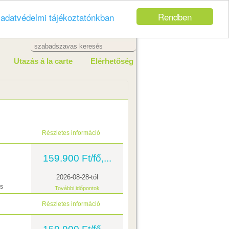
Rendben
z
adatvédelmi tájékoztatónkban
Utazás á la carte
Elérhetőség
Részletes információ
159.900 Ft/fő,...
2026-08-28-tól
ás
További időpontok
Részletes információ