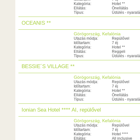
Kategória:
Hotel **
Ellátás:
Önellátás
Típus:
Üdülés - nyaral
OCEANIS **
Görögország, Kefalónia
Utazás módja:
Repülővel
Időtartam:
7 éj
Kategória:
Hotel **
Ellátás:
Reggeli
Típus:
Üdülés - nyaral
BESSIE´S VILLAGE **
Görögország, Kefalónia
Utazás módja:
Repülővel
Időtartam:
7 éj
Kategória:
Hotel **
Ellátás:
Önellátás
Típus:
Üdülés - nyaral
Ionian Sea Hotel **** AI, repülővel
Görögország, Kefalónia
Utazás módja:
Repülővel
Időtartam:
7 éj
Kategória:
Hotel ****
Ellátás:
All inclusive