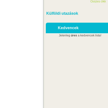
Összes cikk
Külföldi utazások
Kedvencek
Jelenleg
üres
a kedvencek lista!