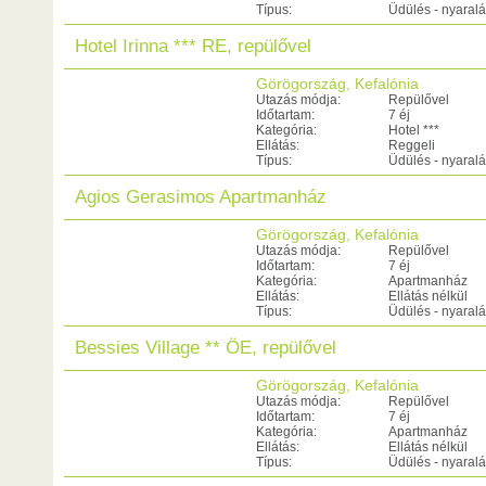
Típus:
Üdülés - nyaral
Hotel Irinna *** RE, repülővel
Görögország, Kefalónia
Utazás módja:
Repülővel
Időtartam:
7 éj
Kategória:
Hotel ***
Ellátás:
Reggeli
Típus:
Üdülés - nyaral
Agios Gerasimos Apartmanház
Görögország, Kefalónia
Utazás módja:
Repülővel
Időtartam:
7 éj
Kategória:
Apartmanház
Ellátás:
Ellátás nélkül
Típus:
Üdülés - nyaral
Bessies Village ** ÖE, repülővel
Görögország, Kefalónia
Utazás módja:
Repülővel
Időtartam:
7 éj
Kategória:
Apartmanház
Ellátás:
Ellátás nélkül
Típus:
Üdülés - nyaral