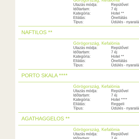
Görögország, Kefalónia
Utazás módja:
Repülővel
Időtartam:
7 éj
Kategória:
Hotel **
Ellátás:
Önellátás
Típus:
Üdülés - nyaral
NAFTILOS **
Görögország, Kefalónia
Utazás módja:
Repülővel
Időtartam:
7 éj
Kategória:
Hotel **
Ellátás:
Önellátás
Típus:
Üdülés - nyaral
PORTO SKALA ****
Görögország, Kefalónia
Utazás módja:
Repülővel
Időtartam:
7 éj
Kategória:
Hotel ****
Ellátás:
Reggeli
Típus:
Üdülés - nyaral
AGATHAGGELOS **
Görögország, Kefalónia
Utazás módja:
Repülővel
Időtartam:
7 éj