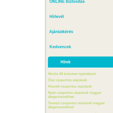
ONLINE Biztosítás
Hírlevél
Ajánlatkérés
Kedvencek
Hírek
Akciós All inclusive nyaralások
Őszi csoportos utazások
Húsvéti csoportos utazások
Nyári csoportos utazások magyar
idegenvezetővel
Tavaszi csoportos utazások magyar
idegenvezetővel