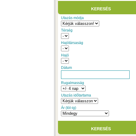
Utazás módja
Térség
Hajótársaság
Hajó
Dátum
Rugalmasság
Utazás időtartama
Ár (tól-ig)