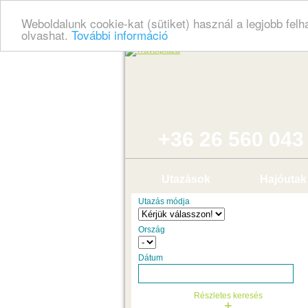
Weboldalunk cookie-kat (sütiket) használ a legjobb fel
olvashat.
További információ
+36 26 560 043
Utazások
Hajóutak
Utazás módja
Ország
Dátum
Részletes keresés
+