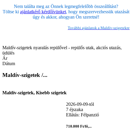
Nem találta meg az Önnek legmegfelelőbb összeállítást?
Töltse ki
ajánlatkérő kérdőívünket
, hogy megszervezhessük utazását
úgy és akkor, ahogyan Ön szeretné!
További ajánlatok a Maldív-szigetekre
Maldív-szigetek nyaralás repülővel - repülős utak, akciós utazás,
üdülés
Ár
Dátum
Maldív-szigetek /...
Maldív-szigetek, Kisebb szigetek
2026-09-09-tól
7 éjszaka
Ellátás: Félpanzió
710.000 Ft/fő,...