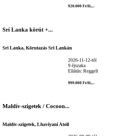
920.000 Ft/fő,...
Srí Lanka körút +...
Sri Lanka, Körutazás Sri Lankán
2026-11-12-tól
9 éjszaka
Ellátás: Reggeli
999.000 Ft/fő,...
Maldív-szigetek / Cocoon...
Maldív-szigetek, Lhaviyani Atoll