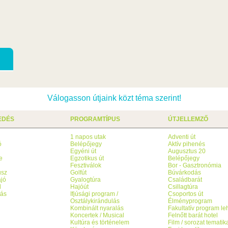
Válogasson útjaink közt téma szerint!
EDÉS
PROGRAMTÍPUS
ÚTJELLEMZŐ
1 napos utak
Adventi út
ó
Belépőjegy
Aktív pihenés
g
Egyéni út
Augusztus 20
e
Egzotikus út
Belépőjegy
Fesztiválok
Bor - Gasztronómia
usz
Golfút
Búvárkodás
jó
Gyalogtúra
Családbarát
l
Hajóút
Csillagtúra
tás
Ifjúsági program /
Csoportos út
Osztálykirándulás
Élményprogram
Kombinált nyaralás
Fakultatív program l
Koncertek / Musical
Felnőtt barát hotel
Kultúra és történelem
Film / sorozat tematik