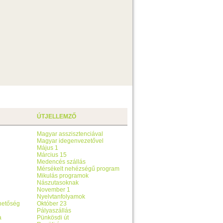
ÚTJELLEMZŐ
Magyar asszisztenciával
Magyar idegenvezetővel
Május 1
Március 15
Medencés szállás
Mérsékelt nehézségű program
Mikulás programok
Nászutasoknak
November 1
Nyelvtanfolyamok
ehetőség
Október 23
Pályaszállás
a
Pünkösdi út