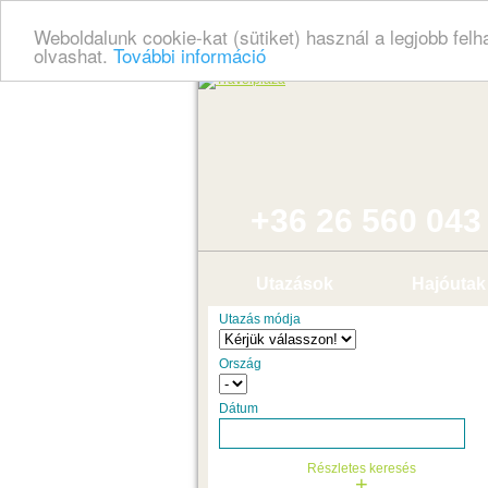
Weboldalunk cookie-kat (sütiket) használ a legjobb fel
olvashat.
További információ
+36 26 560 043
Utazások
Hajóutak
Utazás módja
Ország
Dátum
Részletes keresés
+