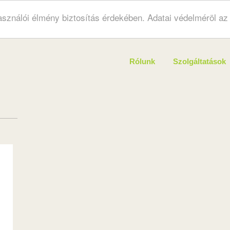
használói élmény biztosítás érdekében. Adatai védelméröl a
Rólunk
Szolgáltatások