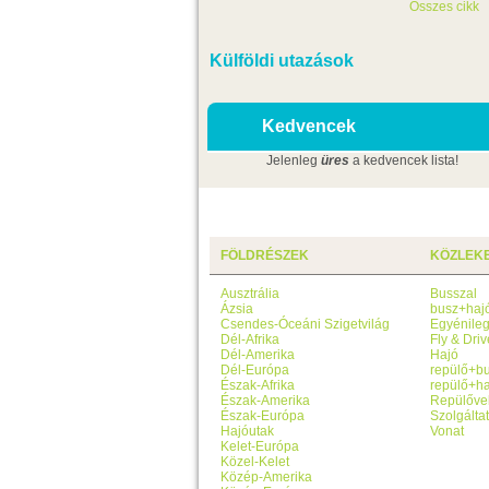
Összes cikk
Külföldi utazások
Kedvencek
Jelenleg
üres
a kedvencek lista!
FÖLDRÉSZEK
KÖZLEK
Ausztrália
Busszal
Ázsia
busz+haj
Csendes-Óceáni Szigetvilág
Egyénile
Dél-Afrika
Fly & Driv
Dél-Amerika
Hajó
Dél-Európa
repülő+b
Észak-Afrika
repülő+ha
Észak-Amerika
Repülőve
Észak-Európa
Szolgálta
Hajóutak
Vonat
Kelet-Európa
Közel-Kelet
Közép-Amerika