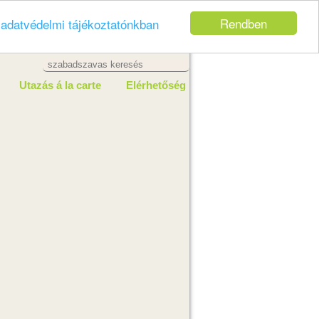
Rendben
z
adatvédelmi tájékoztatónkban
Utazás á la carte
Elérhetőség