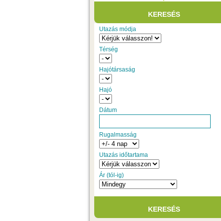
Utazás módja
Térség
Hajótársaság
Hajó
Dátum
Rugalmasság
Utazás időtartama
Ár (tól-ig)