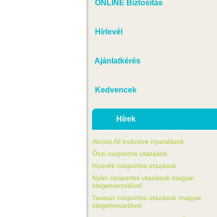
ONLINE Biztosítás
Hírlevél
Ajánlatkérés
Kedvencek
Hírek
Akciós All inclusive nyaralások
Őszi csoportos utazások
Húsvéti csoportos utazások
Nyári csoportos utazások magyar
idegenvezetővel
Tavaszi csoportos utazások magyar
idegenvezetővel