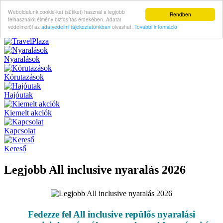
Weboldalunk cookie-kat (sütiket) használ a legjobb
Rendben
felhasználói élmény biztosítás érdekében. Adatai
védelméröl az
adatvédelmi tájékoztatónkban
olvashat.
További információ
Nyaralások
Körutazások
Hajóutak
Kiemelt akciók
Kapcsolat
Kereső
Legjobb All inclusive nyaralás 2026
Fedezze fel All inclusive repülős nyaralási