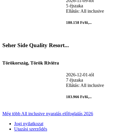
2026-11-09-tól
5 éjszaka
Ellátás: All inclusive
180.158 Ft/fő,...
Seher Side Quality Resort...
Törökország, Török Riviéra
2026-12-01-tól
7 éjszaka
Ellátás: All inclusive
183.966 Ft/fő,...
Még több All inclusive nyaralás előfoglalás 2026
Jogi nyilatkozat
Utazási szerződés