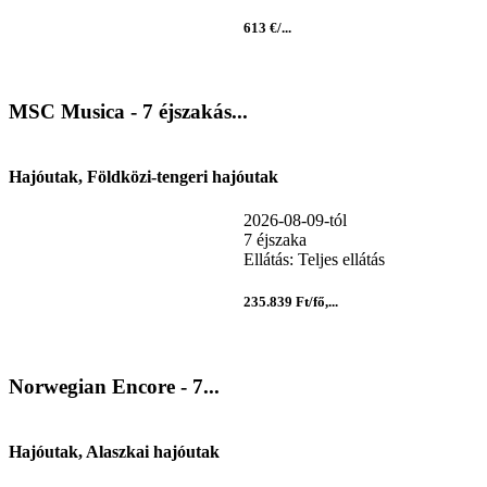
613 €/...
MSC Musica - 7 éjszakás...
Hajóutak, Földközi-tengeri hajóutak
2026-08-09-tól
7 éjszaka
Ellátás: Teljes ellátás
235.839 Ft/fő,...
Norwegian Encore - 7...
Hajóutak, Alaszkai hajóutak