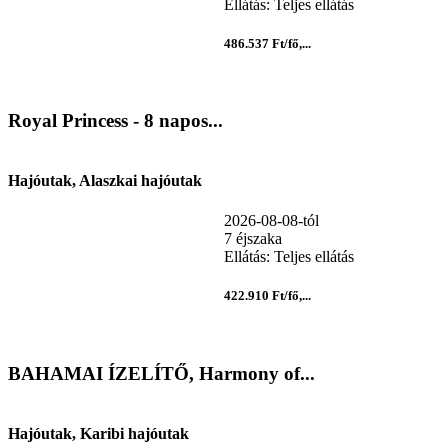
Ellátás: Teljes ellátás
486.537 Ft/fő,...
Royal Princess - 8 napos...
Hajóutak, Alaszkai hajóutak
2026-08-08-tól
7 éjszaka
Ellátás: Teljes ellátás
422.910 Ft/fő,...
BAHAMAI ÍZELÍTŐ, Harmony of...
Hajóutak, Karibi hajóutak