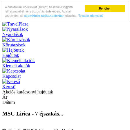
Weboldalunk cookie-kat (sütiket) használ a legjobb
Rendben
felhasználói élmény biztosítás érdekében. Adatai
védelméröl az
adatvédelmi tájékoztatónkban
olvashat.
További információ
Nyaralások
Körutazások
Hajóutak
Kiemelt akciók
Kapcsolat
Kereső
Akciós karácsonyi hajóutak
Ár
Dátum
MSC Lirica - 7 éjszakás...