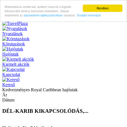
Weboldalunk cookie-kat (sütiket) használ a legjobb
Rendben
felhasználói élmény biztosítás érdekében. Adatai
védelméröl az
adatvédelmi tájékoztatónkban
olvashat.
További információ
Nyaralások
Körutazások
Hajóutak
Kiemelt akciók
Kapcsolat
Kereső
Kedvezményes Royal Caribbean hajóutak
Ár
Dátum
DÉL-KARIB KIKAPCSOLÓDÁS,...