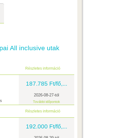
ai All inclusive utak
Részletes információ
187.785 Ft/fő,...
2026-08-27-tól
ás
További időpontok
Részletes információ
192.000 Ft/fő,...
2026-08-29-tól