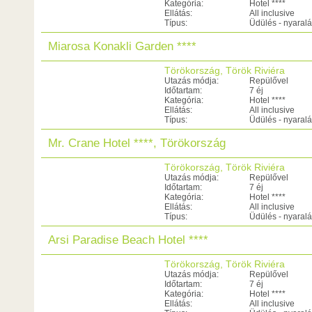
Kategória:
Hotel ****
Ellátás:
All inclusive
Típus:
Üdülés - nyaral
Miarosa Konakli Garden ****
Törökország, Török Riviéra
Utazás módja:
Repülővel
Időtartam:
7 éj
Kategória:
Hotel ****
Ellátás:
All inclusive
Típus:
Üdülés - nyaral
Mr. Crane Hotel ****, Törökország
Törökország, Török Riviéra
Utazás módja:
Repülővel
Időtartam:
7 éj
Kategória:
Hotel ****
Ellátás:
All inclusive
Típus:
Üdülés - nyaral
Arsi Paradise Beach Hotel ****
Törökország, Török Riviéra
Utazás módja:
Repülővel
Időtartam:
7 éj
Kategória:
Hotel ****
Ellátás:
All inclusive