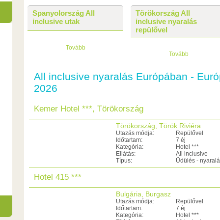
Spanyolország All
Törökország All
inclusive utak
inclusive nyaralás
repülővel
Tovább
Tovább
All inclusive nyaralás Európában - Európ
2026
Kemer Hotel ***, Törökország
Törökország, Török Riviéra
Utazás módja:
Repülővel
Időtartam:
7 éj
Kategória:
Hotel ***
Ellátás:
All inclusive
Típus:
Üdülés - nyaral
Hotel 415 ***
Bulgária, Burgasz
Utazás módja:
Repülővel
Időtartam:
7 éj
Kategória:
Hotel ***