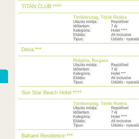
TITAN CLUB ****
Törökország, Török Riviéra
Utazás módja:
Repülővel
Időtartam:
7 éj
Kategória:
Hotel ****
Ellátás:
All inclusive
Típus:
Üdülés - nyaral
Deva ***
Bulgária, Burgasz
Utazás módja:
Repülővel
Időtartam:
7 éj
Kategória:
Hotel ***
Ellátás:
All inclusive
Típus:
Üdülés - nyaral
Sun Star Beach Hotel ****
Törökország, Török Riviéra
Utazás módja:
Repülővel
Időtartam:
7 éj
Kategória:
Hotel ****
Ellátás:
All inclusive
Típus:
Üdülés - nyaral
Bahami Residence ***