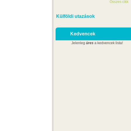
Összes cikk
Külföldi utazások
Kedvencek
Jelenleg
üres
a kedvencek lista!