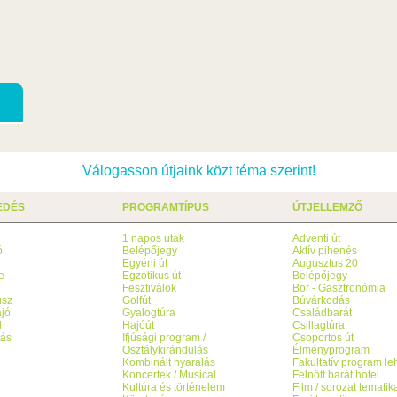
Válogasson útjaink közt téma szerint!
EDÉS
PROGRAMTÍPUS
ÚTJELLEMZŐ
1 napos utak
Adventi út
ó
Belépőjegy
Aktív pihenés
g
Egyéni út
Augusztus 20
e
Egzotikus út
Belépőjegy
Fesztiválok
Bor - Gasztronómia
usz
Golfút
Búvárkodás
jó
Gyalogtúra
Családbarát
l
Hajóút
Csillagtúra
tás
Ifjúsági program /
Csoportos út
Osztálykirándulás
Élményprogram
Kombinált nyaralás
Fakultatív program l
Koncertek / Musical
Felnőtt barát hotel
Kultúra és történelem
Film / sorozat tematik