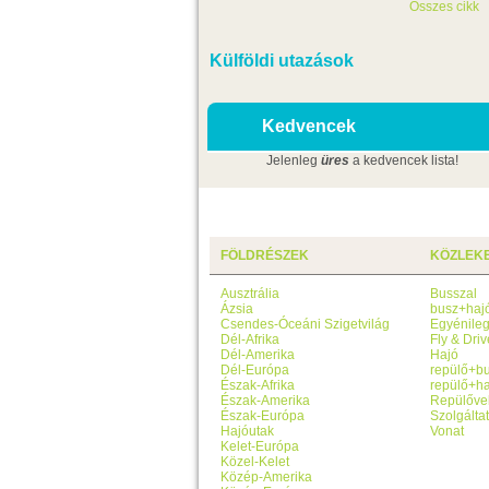
Összes cikk
Külföldi utazások
Kedvencek
Jelenleg
üres
a kedvencek lista!
FÖLDRÉSZEK
KÖZLEK
Ausztrália
Busszal
Ázsia
busz+haj
Csendes-Óceáni Szigetvilág
Egyénile
Dél-Afrika
Fly & Driv
Dél-Amerika
Hajó
Dél-Európa
repülő+b
Észak-Afrika
repülő+ha
Észak-Amerika
Repülőve
Észak-Európa
Szolgálta
Hajóutak
Vonat
Kelet-Európa
Közel-Kelet
Közép-Amerika