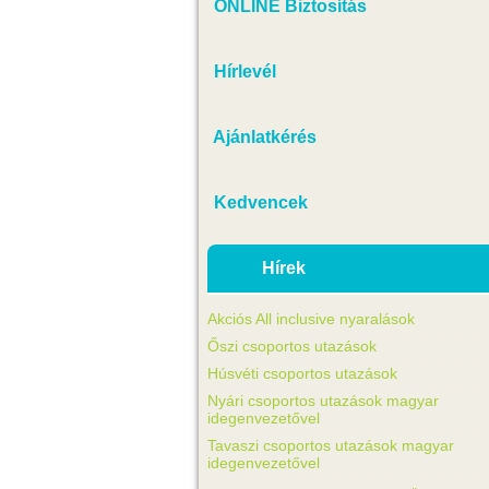
ONLINE Biztosítás
Hírlevél
Ajánlatkérés
Kedvencek
Hírek
Akciós All inclusive nyaralások
Őszi csoportos utazások
Húsvéti csoportos utazások
Nyári csoportos utazások magyar
idegenvezetővel
Tavaszi csoportos utazások magyar
idegenvezetővel