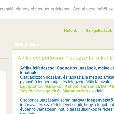
használói élmény biztosítás érdekében. Adatai védelméröl a
Rólunk
Szolgáltatások
2025. június 4.
Afrika csoportosan: Fedezze fel a kontin
Afrika felfedezése: Csoportos utazások, melyek 
kínálnak!
Csatlakozzon hozzánk, és tapasztalja meg az afrikai
gyönyörű tengerpartjait és lélegzetelállító látnivalói
Egyiptomot
,
Marokkót
,
Kenyát
,
Tanzániát
,
Dél-Afr
Seychelle-szigetek
és
Madagaszkár
csodáit!
Csoportos utazásaink során
magyar idegenvezető k
tudásával és szakértelmével segíti, hogy a legjobba
évben folyamatosan induló társasútjainkon felfedezh
szegletét.