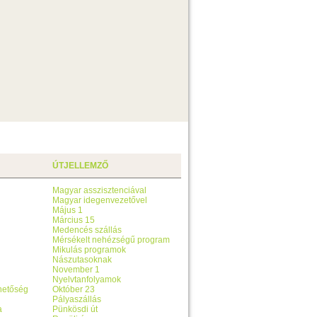
ÚTJELLEMZŐ
Magyar asszisztenciával
Magyar idegenvezetővel
Május 1
Március 15
Medencés szállás
Mérsékelt nehézségű program
Mikulás programok
Nászutasoknak
November 1
Nyelvtanfolyamok
ehetőség
Október 23
Pályaszállás
a
Pünkösdi út