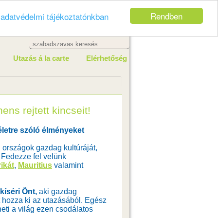
Rendben
z
adatvédelmi tájékoztatónkban
Utazás á la carte
Elérhetőség
ens rejtett kincseit!
életre szóló élményeket
 országok gazdag kultúráját,
t! Fedezze fel velünk
ikát
,
Mauritius
valamint
íséri Önt,
aki gazdag
t hozza ki az utazásából. Egész
eti a világ ezen csodálatos