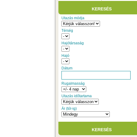
Utazás módja
Térség
Hajótársaság
Hajó
Dátum
Rugalmasság
Utazás időtartama
Ár (tól-ig)