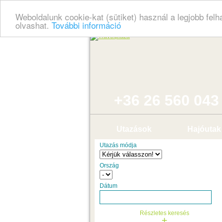
Weboldalunk cookie-kat (sütiket) használ a legjobb fel
olvashat.
További információ
+36 26 560 043
Utazások
Hajóutak
Utazás módja
Ország
Dátum
Részletes keresés
+