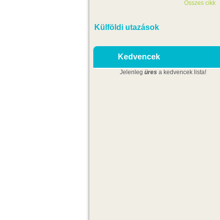
Összes cikk
Külföldi utazások
Kedvencek
Jelenleg
üres
a kedvencek lista!