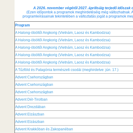
A 2026. november végétől 2027. áprilisáig terjedő időszak c
(Ezen időpontok a programok meghirdetéséig még változhatnak. A
programleírásainak tekintetében a változtatás jogát a programok megh
Program
A Halong-öböltől Angkorig (Vietnám, Laosz és Kambodzsa)
A Halong-öböltől Angkorig (Vietnám, Laosz és Kambodzsa)
A Halong-öböltől Angkorig (Vietnám, Laosz és Kambodzsa)
A Halong-öböltől Angkorig (Vietnám, Laosz és Kambodzsa)
A Halong-öböltől Angkorig (Vietnám, Laosz és Kambodzsa)
A Tűzföld és Patagónia természeti csodái (meghirdetve: jún. 17.)
Advent Csehországban
Advent Csehországban
Advent Csehországban
Advent Dél-Tirolban
Advent Drezdában
Advent Elzászban
Advent Elzászban
Advent Krakkóban és Zakopanéban