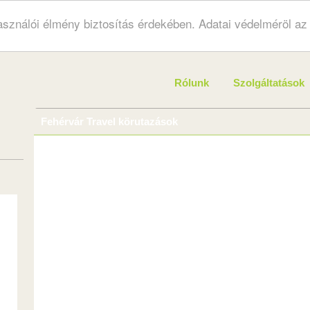
használói élmény biztosítás érdekében. Adatai védelméröl a
Rólunk
Szolgáltatások
Fehérvár Travel körutazások