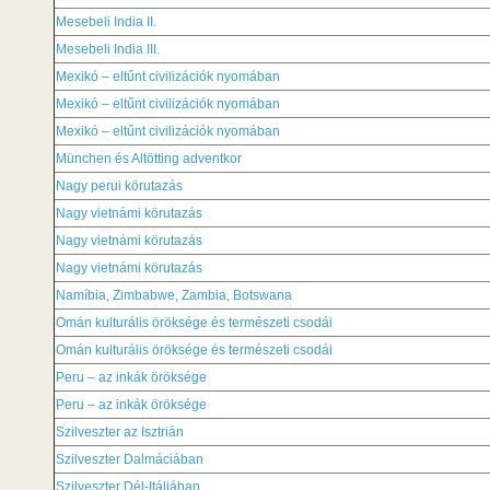
Mesebeli India II.
Mesebeli India III.
Mexikó – eltűnt civilizációk nyomában
Mexikó – eltűnt civilizációk nyomában
Mexikó – eltűnt civilizációk nyomában
München és Altötting adventkor
Nagy perui körutazás
Nagy vietnámi körutazás
Nagy vietnámi körutazás
Nagy vietnámi körutazás
Namíbia, Zimbabwe, Zambia, Botswana
Omán kulturális öröksége és természeti csodái
Omán kulturális öröksége és természeti csodái
Peru – az inkák öröksége
Peru – az inkák öröksége
Szilveszter az Isztrián
Szilveszter Dalmáciában
Szilveszter Dél-Itáliában