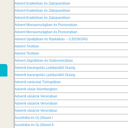
Advent Krakkóban és Zakopanéban
Advent Krakkóban és Zakopanéban
Advent Krakkóban és Zakopanéban
Advent Morvaországban és Pozsonyban
Advent Morvaországban és Pozsonyban
Advent Opatijában és Rijekában – ÚJDONSÁG
Advent Tirolban
Advent Tirolban
Advent Zágrábban és Grabovnicában
Adventi barangolás Ljubljanától Grazig
Adventi barangolás Ljubljanától Grazig
Adventi varázslat Türingiában
Adventi vásár Nürnbergben
Adventi vásárok Veronában
Adventi vásárok Veronában
Adventi vásárok Veronában
Ausztrália és Új-Zéland I.
Ausztrália és Új-Zéland II.