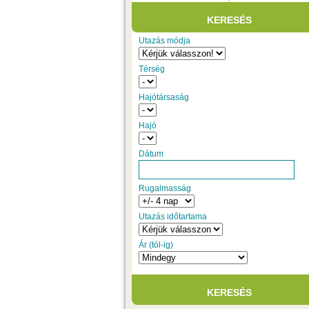
Utazás módja
Térség
Hajótársaság
Hajó
Dátum
Rugalmasság
Utazás időtartama
Ár (tól-ig)