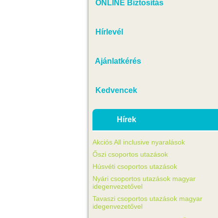
ONLINE Biztosítás
Hírlevél
Ajánlatkérés
Kedvencek
Hírek
Akciós All inclusive nyaralások
Őszi csoportos utazások
Húsvéti csoportos utazások
Nyári csoportos utazások magyar
idegenvezetővel
Tavaszi csoportos utazások magyar
idegenvezetővel