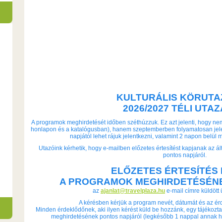
KULTURÁLIS KÖRUT
2026/2027 TÉLI UTA
A programok meghirdetését időben széthúzzuk. Ez azt jelenti, hogy ne
honlapon és a katalógusban), hanem szeptemberben folyamatosan jele
napjától lehet rájuk jelentkezni, valamint 2 napon belül 
Utazóink kérhetik, hogy e-mailben előzetes értesítést kapjanak az á
pontos napjáról.
ELŐZETES ÉRTESÍTÉS
A PROGRAMOK MEGHIRDETÉSÉN
az
ajanlat@travelplaza.hu
e-mail címre küldött 
A kérésben kérjük a program nevét, dátumát és az é
Minden érdeklődőnek, aki ilyen kérést küld be hozzánk, egy tájékozta
meghirdetésének pontos napjáról (legkésőbb 1 nappal annak h