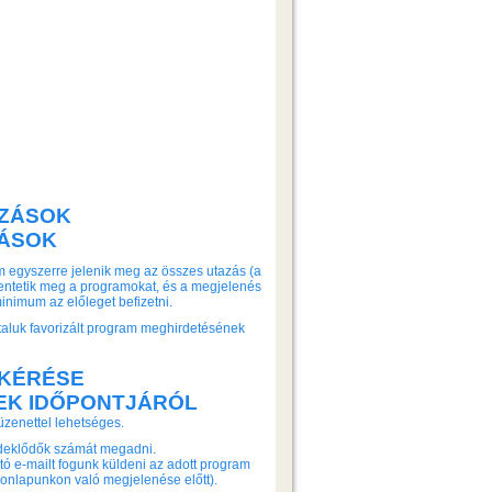
AZÁSOK
ZÁSOK
m egyszerre jelenik meg az összes utazás (a
ntetik meg a programokat, és a megjelenés
minimum az előleget befizetni.
ltaluk favorizált program meghirdetésének
 KÉRÉSE
EK IDŐPONTJÁRÓL
üzenettel lehetséges.
rdeklődők számát megadni.
tó e-mailt fogunk küldeni az adott program
onlapunkon való megjelenése előtt).