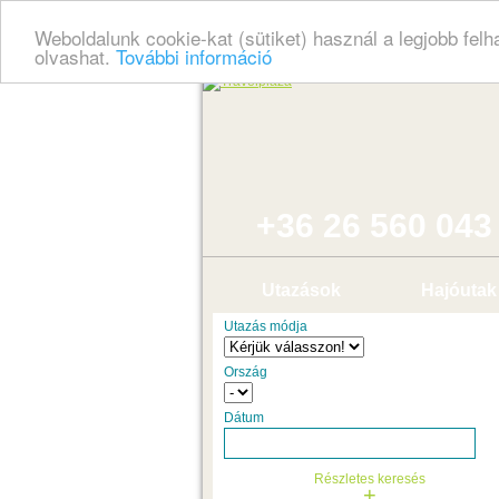
Weboldalunk cookie-kat (sütiket) használ a legjobb fel
olvashat.
További információ
+36 26 560 043
Utazások
Hajóutak
Utazás módja
Ország
Dátum
Részletes keresés
+