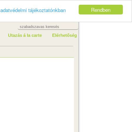
Rendben
z
adatvédelmi tájékoztatónkban
Utazás á la carte
Elérhetőség