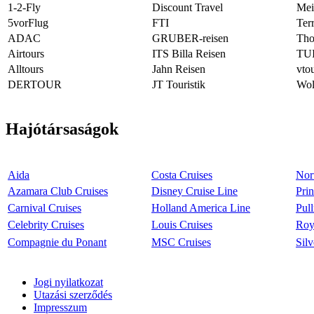
1-2-Fly
Discount Travel
Mei
5vorFlug
FTI
Ter
ADAC
GRUBER-reisen
Tho
Airtours
ITS Billa Reisen
TU
Alltours
Jahn Reisen
vto
DERTOUR
JT Touristik
Wol
Hajótársaságok
Aida
Costa Cruises
Nor
Azamara Club Cruises
Disney Cruise Line
Prin
Carnival Cruises
Holland America Line
Pul
Celebrity Cruises
Louis Cruises
Roy
Compagnie du Ponant
MSC Cruises
Silv
Jogi nyilatkozat
Utazási szerződés
Impresszum