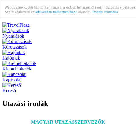
Weboldalunk cookie-kat (sütiket) használ a legjobb felhasználói élmény biztosítás érdekében.
Adatai védelméröl az
adatvédelmi tájékoztatónkban
olvashat.
További információ
Nyaralások
Körutazások
Hajóutak
Kiemelt akciók
Kapcsolat
Kereső
Utazási irodák
MAGYAR UTAZÁSSZERVEZŐK