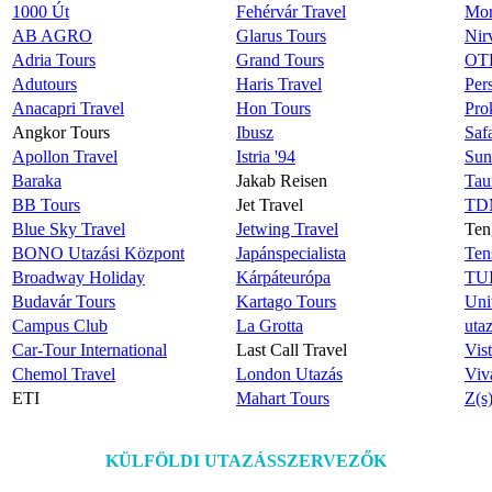
1000 Út
Fehérvár Travel
Mor
AB AGRO
Glarus Tours
Nir
Adria Tours
Grand Tours
OTP
Adutours
Haris Travel
Per
Anacapri Travel
Hon Tours
Pro
Angkor Tours
Ibusz
Safa
Apollon Travel
Istria '94
Sun
Baraka
Jakab Reisen
Tau
BB Tours
Jet Travel
TDM
Blue Sky Travel
Jetwing Travel
Ten
BONO Utazási Központ
Japánspecialista
Ten
Broadway Holiday
Kárpáteurópa
TUI
Budavár Tours
Kartago Tours
Uni
Campus Club
La Grotta
uta
Car-Tour International
Last Call Travel
Vis
Chemol Travel
London Utazás
Viv
ETI
Mahart Tours
Z(s
KÜLFÖLDI UTAZÁSSZERVEZŐK