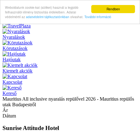
Weboldalunk cookie-kat (sütiket) használ a legjobb
Rendben
felhasználói élmény biztosítás érdekében. Adatai
védelméröl az
adatvédelmi tájékoztatónkban
olvashat.
További információ
Nyaralások
Körutazások
Hajóutak
Kiemelt akciók
Kapcsolat
Kereső
Mauritius All inclusive nyaralás repülővel 2026 - Mauritius repülős
utak Budapestről
Ár
Dátum
Sunrise Attitude Hotel