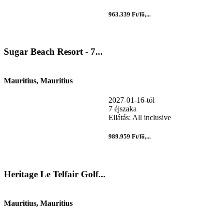
963.339 Ft/fő,...
Sugar Beach Resort - 7...
Mauritius, Mauritius
2027-01-16-tól
7 éjszaka
Ellátás: All inclusive
989.959 Ft/fő,...
Heritage Le Telfair Golf...
Mauritius, Mauritius