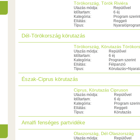
Törökország, Török Riviéra
Utazás módja:
Repülővel
Időtartam:
6 éj
Kategória:
Program szerin
Ellátás:
Reggeli
Típus:
Nyaralóprogra
Dél-Törökország körutazás
Törökország, Körutazás Törökor
Utazás módja:
Repülővel
Időtartam:
6 éj
Kategória:
Program szerint
Ellátás:
Félpanzió
Típus:
Körutazás+Nyaral
Észak-Ciprus körutazás
Ciprus, Körutazás Cipruson
Utazás módja:
Repülővel
Időtartam:
6 éj
Kategória:
Program szerin
Ellátás:
Reggeli
Típus:
Körutazás
Amalfi fenséges partvidéke
Olaszország, Dél-Olaszország
Utazás módja:
Repülővel