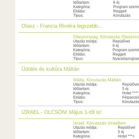
Időtartam:
6 éj
Kategória:
Program szerin
Ellátás:
Reggeli
Típus:
Körutazás
Olasz - Francia Riviéra legszebb...
Olaszország, Körutazás Olaszor
Utazás módja:
Repülővel
Időtartam:
6 éj
Kategória:
Program szerin
Ellátás:
Reggeli
Típus:
Nyaralóprogra
Üdülés és kultúra Máltán
Málta, Körutazás Máltán
Utazás módja:
Repülőve
Időtartam:
5 éj
Kategória:
Hotel ****
Ellátás:
Félpanzió
Típus:
Körutazá
IZRAEL - OLCSÓN! Május 1-től is!
Izrael, Körutazás Izraelben
Utazás módja:
Repülővel
Időtartam:
5 éj
Kategória:
Hotel ***+