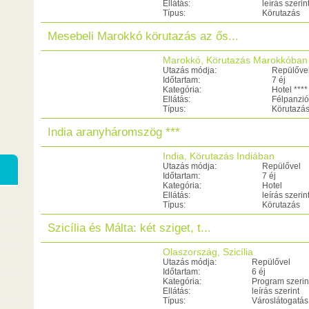
Ellátás:
leírás szerin
Típus:
Körutazás
Mesebeli Marokkó körutazás az ős...
Marokkó, Körutazás Marokkóban
Utazás módja:
Repülőve
Időtartam:
7 éj
Kategória:
Hotel ****
Ellátás:
Félpanzió
Típus:
Körutazá
India aranyháromszög ***
India, Körutazás Indiában
Utazás módja:
Repülővel
Időtartam:
7 éj
Kategória:
Hotel
Ellátás:
leírás szerin
Típus:
Körutazás
Szicília és Málta: két sziget, t...
Olaszország, Szicília
Utazás módja:
Repülővel
Időtartam:
6 éj
Kategória:
Program szerin
Ellátás:
leírás szerint
Típus:
Városlátogatás