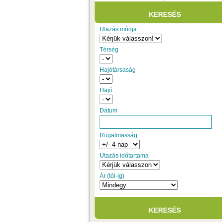
Utazás módja
Térség
Hajótársaság
Hajó
Dátum
Rugalmasság
Utazás időtartama
Ár (tól-ig)