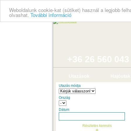
Weboldalunk cookie-kat (sütiket) használ a legjobb fel
olvashat.
További információ
+36 26 560 043
Utazások
Hajóutak
Utazás módja
Ország
Dátum
Részletes keresés
+