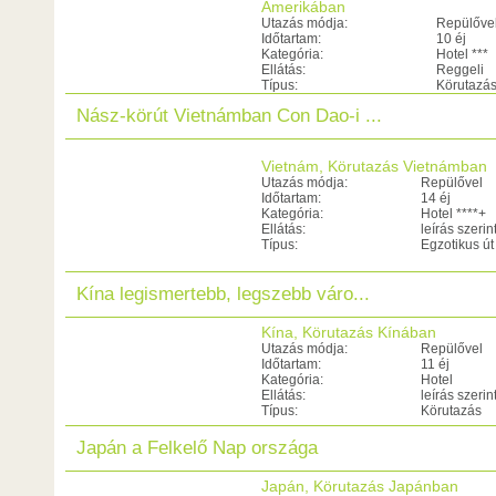
Amerikában
Utazás módja:
Repülőve
Időtartam:
10 éj
Kategória:
Hotel ***
Ellátás:
Reggeli
Típus:
Körutazá
Nász-körút Vietnámban Con Dao-i ...
Vietnám, Körutazás Vietnámban
Utazás módja:
Repülővel
Időtartam:
14 éj
Kategória:
Hotel ****+
Ellátás:
leírás szerin
Típus:
Egzotikus út
Kína legismertebb, legszebb váro...
Kína, Körutazás Kínában
Utazás módja:
Repülővel
Időtartam:
11 éj
Kategória:
Hotel
Ellátás:
leírás szerin
Típus:
Körutazás
Japán a Felkelő Nap országa
Japán, Körutazás Japánban