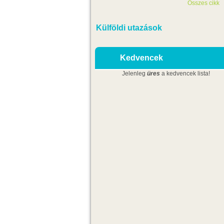
Összes cikk
Külföldi utazások
Kedvencek
Jelenleg
üres
a kedvencek lista!