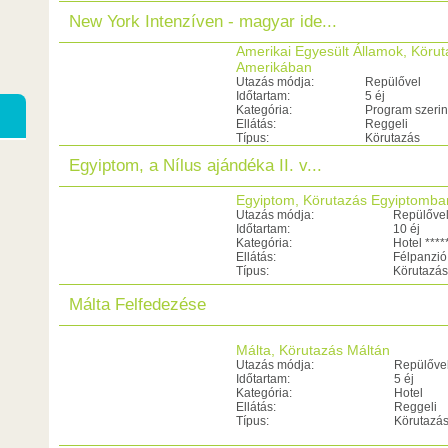
New York Intenzíven - magyar ide...
Amerikai Egyesült Államok, Köru
Amerikában
Utazás módja:
Repülővel
Időtartam:
5 éj
Kategória:
Program szerin
Ellátás:
Reggeli
Típus:
Körutazás
Egyiptom, a Nílus ajándéka II. v...
Egyiptom, Körutazás Egyiptomba
Utazás módja:
Repülőve
Időtartam:
10 éj
Kategória:
Hotel ****
Ellátás:
Félpanzió
Típus:
Körutazás
Málta Felfedezése
Málta, Körutazás Máltán
Utazás módja:
Repülőve
Időtartam:
5 éj
Kategória:
Hotel
Ellátás:
Reggeli
Típus:
Körutazá