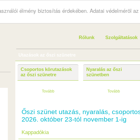
használói élmény biztosítás érdekében. Adatai védelméröl a
Rólunk
Szolgáltatások
Utazások az őszi szünetre
Csoportos körutazások
Nyaralás az őszi
az őszi szünetre
szünetben
Tovább
Tovább
Őszi szünet utazás, nyaralás, csoporto
2026. október 23-tól november 1-ig
Kappadókia