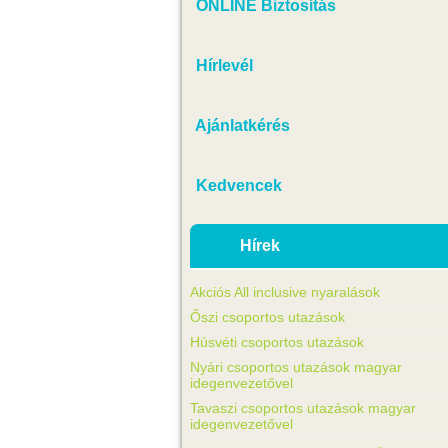
ONLINE Biztosítás
Hírlevél
Ajánlatkérés
Kedvencek
Hírek
Akciós All inclusive nyaralások
Őszi csoportos utazások
Húsvéti csoportos utazások
Nyári csoportos utazások magyar
idegenvezetővel
Tavaszi csoportos utazások magyar
idegenvezetővel