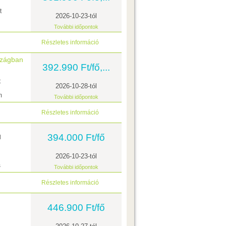
t
2026-10-23-tól
További időpontok
Részletes információ
szágban
392.990 Ft/fő,...
t
2026-10-28-tól
m
További időpontok
Részletes információ
394.000 Ft/fő
l
2026-10-23-tól
s
További időpontok
Részletes információ
446.900 Ft/fő