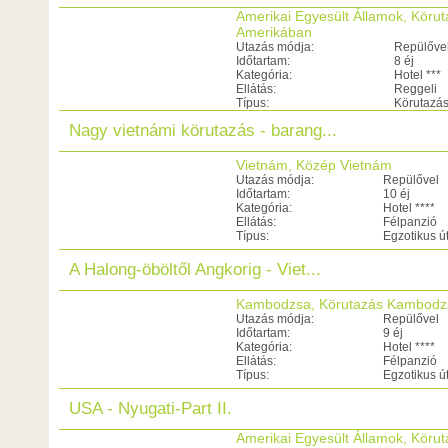
Amerikai Egyesült Államok, Köru
Amerikában
Utazás módja:
Repülőve
Időtartam:
8 éj
Kategória:
Hotel ***
Ellátás:
Reggeli
Típus:
Körutazá
Nagy vietnámi körutazás - barang...
Vietnám, Közép Vietnám
Utazás módja:
Repülővel
Időtartam:
10 éj
Kategória:
Hotel ****
Ellátás:
Félpanzió
Típus:
Egzotikus ú
A Halong-öböltől Angkorig - Viet...
Kambodzsa, Körutazás Kambod
Utazás módja:
Repülővel
Időtartam:
9 éj
Kategória:
Hotel ****
Ellátás:
Félpanzió
Típus:
Egzotikus ú
USA - Nyugati-Part II.
Amerikai Egyesült Államok, Köru