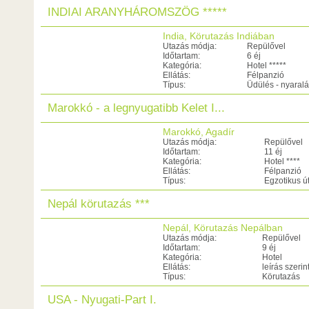
INDIAI ARANYHÁROMSZÖG *****
India, Körutazás Indiában
Utazás módja:
Repülővel
Időtartam:
6 éj
Kategória:
Hotel *****
Ellátás:
Félpanzió
Típus:
Üdülés - nyaral
Marokkó - a legnyugatibb Kelet I...
Marokkó, Agadír
Utazás módja:
Repülővel
Időtartam:
11 éj
Kategória:
Hotel ****
Ellátás:
Félpanzió
Típus:
Egzotikus ú
Nepál körutazás ***
Nepál, Körutazás Nepálban
Utazás módja:
Repülővel
Időtartam:
9 éj
Kategória:
Hotel
Ellátás:
leírás szerin
Típus:
Körutazás
USA - Nyugati-Part I.