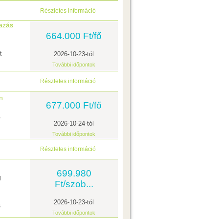
Részletes információ
tazás
664.000 Ft/fő
t
2026-10-23-tól
További időpontok
Részletes információ
n
677.000 Ft/fő
l
*
2026-10-24-tól
További időpontok
Részletes információ
699.980
l
Ft/szob...
2026-10-23-tól
s
További időpontok