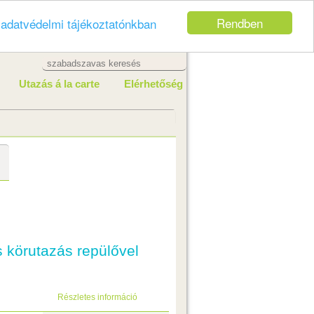
Rendben
z
adatvédelmi tájékoztatónkban
Utazás á la carte
Elérhetőség
s körutazás repülővel
Részletes információ