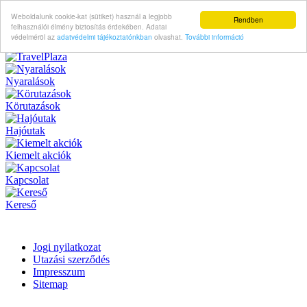
Weboldalunk cookie-kat (sütiket) használ a legjobb
Rendben
felhasználói élmény biztosítás érdekében. Adatai
védelméröl az
adatvédelmi tájékoztatónkban
olvashat.
További információ
Nyaralások
Körutazások
Hajóutak
Kiemelt akciók
Kapcsolat
Kereső
Jogi nyilatkozat
Utazási szerződés
Impresszum
Sitemap