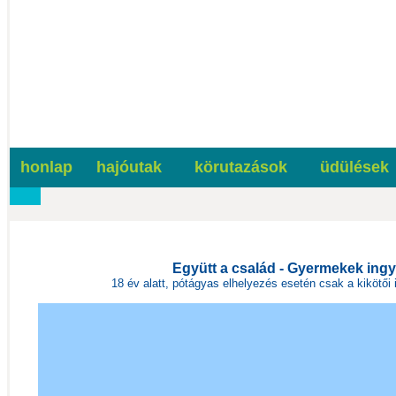
honlap
hajóutak
körutazások
üdülések
Együtt a család - Gyermekek ingy
18 év alatt, pótágyas elhelyezés esetén csak a kikötői i