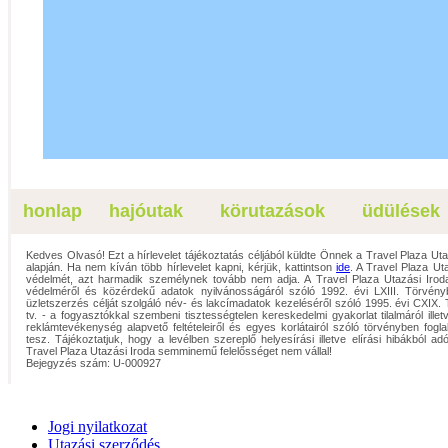
honlap
hajóutak
körutazások
üdülések
Kedves Olvasó! Ezt a hírlevelet tájékoztatás céljából küldte Önnek a Travel Plaza Ut
alapján. Ha nem kíván több hírlevelet kapni, kérjük, kattintson
ide
. A Travel Plaza Ut
védelmét, azt harmadik személynek tovább nem adja. A Travel Plaza Utazási Iroda
védelméről és közérdekű adatok nyilvánosságáról szóló 1992. évi LXIII. Törvény
üzletszerzés célját szolgáló név- és lakcímadatok kezeléséről szóló 1995. évi CXIX. 
tv. - a fogyasztókkal szembeni tisztességtelen kereskedelmi gyakorlat tilalmáról illet
reklámtevékenység alapvető feltételeiről és egyes korlátairól szóló törvényben fogl
tesz. Tájékoztatjuk, hogy a levélben szereplő helyesírási illetve elírási hibákból ad
Travel Plaza Utazási Iroda semminemű felelősséget nem vállal!
Bejegyzés szám: U-000927
Jogi nyilatkozat
Utazási szerződés