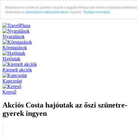
Weboldalunk cookie-kat (sütiket) használ a legjobb felhasználói élmény biztosítás érdekében
védelméröl az
adatvédelmi tájékoztatónkban
olvashat.
További információ
Nyaralások
Körutazások
Hajóutak
Kiemelt akciók
Kapcsolat
Kereső
Akciós Costa hajóutak az őszi szünetre-
gyerek ingyen