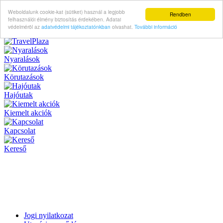
Weboldalunk cookie-kat (sütiket) használ a legjobb
Rendben
felhasználói élmény biztosítás érdekében. Adatai
védelméröl az
adatvédelmi tájékoztatónkban
olvashat.
További információ
Nyaralások
Körutazások
Hajóutak
Kiemelt akciók
Kapcsolat
Kereső
Jogi nyilatkozat