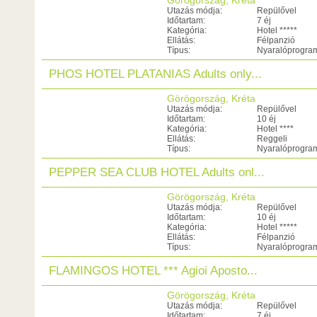
Görögország, Kréta
Utazás módja:
Repülővel
Időtartam:
7 éj
Kategória:
Hotel *****
Ellátás:
Félpanzió
Típus:
Nyaralóprogra
PHOS HOTEL PLATANIAS Adults only...
Görögország, Kréta
Utazás módja:
Repülővel
Időtartam:
10 éj
Kategória:
Hotel ****
Ellátás:
Reggeli
Típus:
Nyaralóprogra
PEPPER SEA CLUB HOTEL Adults onl...
Görögország, Kréta
Utazás módja:
Repülővel
Időtartam:
10 éj
Kategória:
Hotel *****
Ellátás:
Félpanzió
Típus:
Nyaralóprogra
FLAMINGOS HOTEL *** Agioi Aposto...
Görögország, Kréta
Utazás módja:
Repülővel
Időtartam:
7 éj