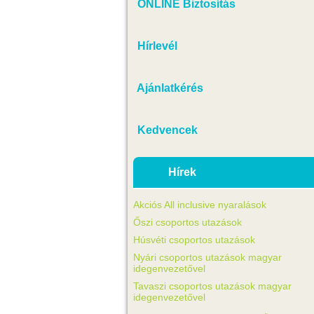
ONLINE Biztosítás
Hírlevél
Ajánlatkérés
Kedvencek
Hírek
Akciós All inclusive nyaralások
Őszi csoportos utazások
Húsvéti csoportos utazások
Nyári csoportos utazások magyar
idegenvezetővel
Tavaszi csoportos utazások magyar
idegenvezetővel