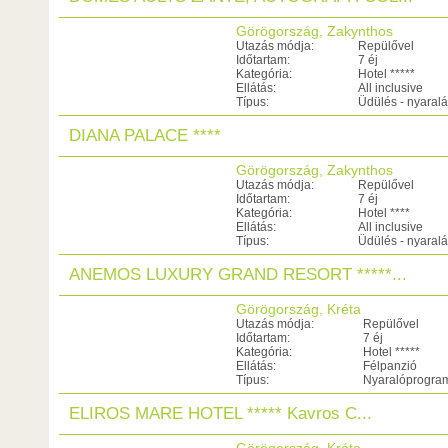
Görögország, Zakynthos
Utazás módja:
Repülővel
Időtartam:
7 éj
Kategória:
Hotel *****
Ellátás:
All inclusive
Típus:
Üdülés - nyaral
DIANA PALACE ****
Görögország, Zakynthos
Utazás módja:
Repülővel
Időtartam:
7 éj
Kategória:
Hotel ****
Ellátás:
All inclusive
Típus:
Üdülés - nyaral
ANEMOS LUXURY GRAND RESORT *****...
Görögország, Kréta
Utazás módja:
Repülővel
Időtartam:
7 éj
Kategória:
Hotel *****
Ellátás:
Félpanzió
Típus:
Nyaralóprogra
ELIROS MARE HOTEL ***** Kavros C...