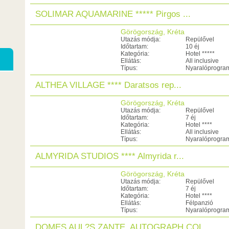
SOLIMAR AQUAMARINE ***** Pirgos ...
Görögország, Kréta
Utazás módja:
Repülővel
Időtartam:
10 éj
Kategória:
Hotel *****
Ellátás:
All inclusive
Típus:
Nyaralóprogra
ALTHEA VILLAGE **** Daratsos rep...
Görögország, Kréta
Utazás módja:
Repülővel
Időtartam:
7 éj
Kategória:
Hotel ****
Ellátás:
All inclusive
Típus:
Nyaralóprogra
ALMYRIDA STUDIOS **** Almyrida r...
Görögország, Kréta
Utazás módja:
Repülővel
Időtartam:
7 éj
Kategória:
Hotel ****
Ellátás:
Félpanzió
Típus:
Nyaralóprogra
DOMES AUL?S ZANTE, AUTOGRAPH COL...