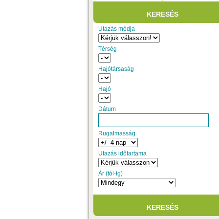
Utazás módja
Térség
Hajótársaság
Hajó
Dátum
Rugalmasság
Utazás időtartama
Ár (tól-ig)