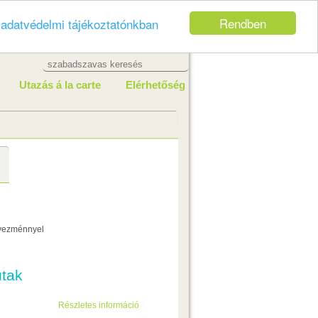
Rendben
z
adatvédelmi tájékoztatónkban
Utazás á la carte
Elérhetőség
utak
Részletes információ