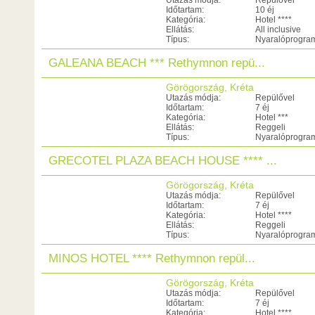
Utazás módja:
Repülővel
Időtartam:
10 éj
Kategória:
Hotel ****
Ellátás:
All inclusive
Típus:
Nyaralóprogra
GALEANA BEACH *** Rethymnon repü...
Görögország, Kréta
Utazás módja:
Repülővel
Időtartam:
7 éj
Kategória:
Hotel ***
Ellátás:
Reggeli
Típus:
Nyaralóprogra
GRECOTEL PLAZA BEACH HOUSE **** ...
Görögország, Kréta
Utazás módja:
Repülővel
Időtartam:
7 éj
Kategória:
Hotel ****
Ellátás:
Reggeli
Típus:
Nyaralóprogra
MINOS HOTEL **** Rethymnon repül...
Görögország, Kréta
Utazás módja:
Repülővel
Időtartam:
7 éj
Kategória:
Hotel ****