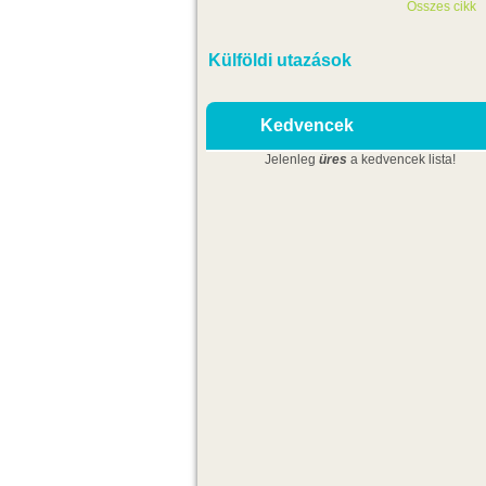
Összes cikk
Külföldi utazások
Kedvencek
Jelenleg
üres
a kedvencek lista!