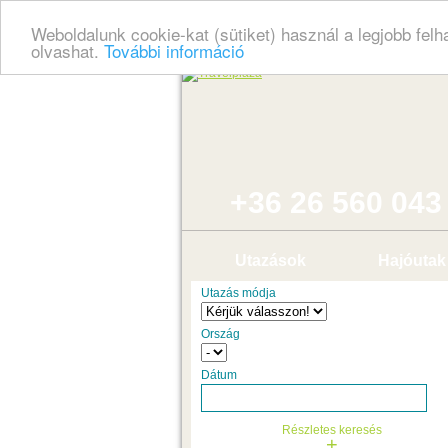
Weboldalunk cookie-kat (sütiket) használ a legjobb fel
olvashat.
További információ
+36 26 560 043
Utazások
Hajóutak
Utazás módja
Ország
Dátum
Részletes keresés
+