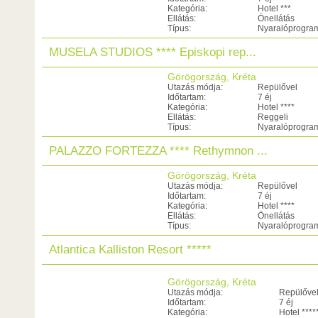
Kategória:
Hotel ***
Ellátás:
Önellátás
Típus:
Nyaralóprogra
MUSELA STUDIOS **** Episkopi rep...
Görögország, Kréta
Utazás módja:
Repülővel
Időtartam:
7 éj
Kategória:
Hotel ****
Ellátás:
Reggeli
Típus:
Nyaralóprogra
PALAZZO FORTEZZA **** Rethymnon ...
Görögország, Kréta
Utazás módja:
Repülővel
Időtartam:
7 éj
Kategória:
Hotel ****
Ellátás:
Önellátás
Típus:
Nyaralóprogra
Atlantica Kalliston Resort *****
Görögország, Kréta
Utazás módja:
Repülőve
Időtartam:
7 éj
Kategória:
Hotel ****