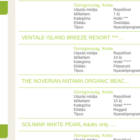
Görögország, Kréta
Utazás módja:
Repülővel
Időtartam:
7 éj
Kategória:
Hotel ***
Ellátás:
Önellátás
Típus:
Nyaralóprogra
VENTALE ISLAND BREEZE RESORT ***...
Görögország, Kréta
Utazás módja:
Repülővel
Időtartam:
10 éj
Kategória:
Hotel *****
Ellátás:
Félpanzió
Típus:
Nyaralóprogra
THE NOVERIAN ANTAMA ORGANIC BEAC...
Görögország, Kréta
Utazás módja:
Repülővel
Időtartam:
10 éj
Kategória:
Hotel *****
Ellátás:
Reggeli
Típus:
Nyaralóprogra
SOLIMAR WHITE PEARL Adults only ...
Görögország, Kréta