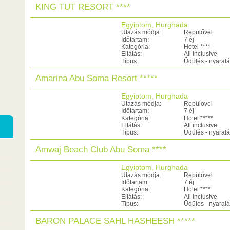
KING TUT RESORT ****
Egyiptom, Hurghada
Utazás módja:
Repülővel
Időtartam:
7 éj
Kategória:
Hotel ****
Ellátás:
All inclusive
Típus:
Üdülés - nyaral
Amarina Abu Soma Resort *****
Egyiptom, Hurghada
Utazás módja:
Repülővel
Időtartam:
7 éj
Kategória:
Hotel *****
Ellátás:
All inclusive
Típus:
Üdülés - nyaral
Amwaj Beach Club Abu Soma ****
Egyiptom, Hurghada
Utazás módja:
Repülővel
Időtartam:
7 éj
Kategória:
Hotel ****
Ellátás:
All inclusive
Típus:
Üdülés - nyaral
BARON PALACE SAHL HASHEESH *****