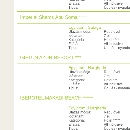
Ellátás:
All inclusive
Típus:
Üdülés - nyaral
Imperial Shams Abu Soma ****
Egyiptom, Safaga
Utazás módja:
Repülővel
Időtartam:
7 éj
Kategória:
Hotel ****
Ellátás:
All inclusive
Típus:
Üdülés - nyaral
GIFTUN AZUR RESORT ***
Egyiptom, Hurghada
Utazás módja:
Repülővel
Időtartam:
7 éj
Kategória:
Hotel ***
Ellátás:
All inclusive
Típus:
Üdülés - nyaral
IBEROTEL MAKADI BEACH *****
Egyiptom, Hurghada
Utazás módja:
Repülővel
Időtartam:
7 éj
Kategória:
Hotel *****
Ellátás:
All inclusive
Típus:
Üdülés - nyaral