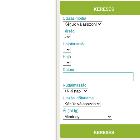
Utazás módja
Térség
Hajótársaság
Hajó
Dátum
Rugalmasság
Utazás időtartama
Ár (tól-ig)