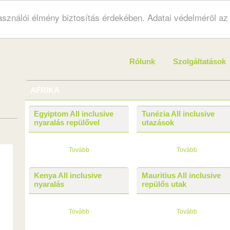
használói élmény biztosítás érdekében. Adatai védelméröl a
Rólunk
Szolgáltatások
AFRIKA
Egyiptom All inclusive
Tunézia All inclusive
nyaralás repülővel
utazások
Tovább
Tovább
Kenya All inclusive
Mauritius All inclusive
nyaralás
repülős utak
Tovább
Tovább