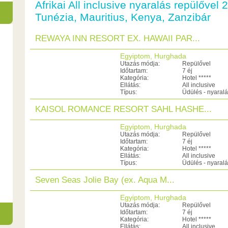
Afrikai All inclusive nyaralás repülővel
Tunézia, Mauritius, Kenya, Zanzibár
REWAYA INN RESORT EX. HAWAII PAR...
Egyiptom, Hurghada
Utazás módja:
Repülővel
Időtartam:
7 éj
Kategória:
Hotel *****
Ellátás:
All inclusive
Típus:
Üdülés - nyaral
KAISOL ROMANCE RESORT SAHL HASHE...
Egyiptom, Hurghada
Utazás módja:
Repülővel
Időtartam:
7 éj
Kategória:
Hotel *****
Ellátás:
All inclusive
Típus:
Üdülés - nyaral
Seven Seas Jolie Bay (ex. Aqua M...
Egyiptom, Hurghada
Utazás módja:
Repülővel
Időtartam:
7 éj
Kategória:
Hotel *****
Ellátás:
All inclusive