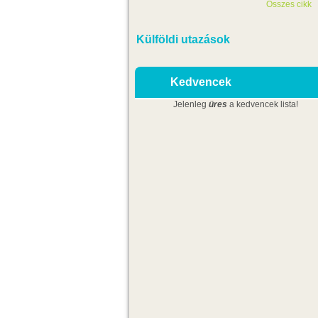
Összes cikk
Külföldi utazások
Kedvencek
Jelenleg
üres
a kedvencek lista!