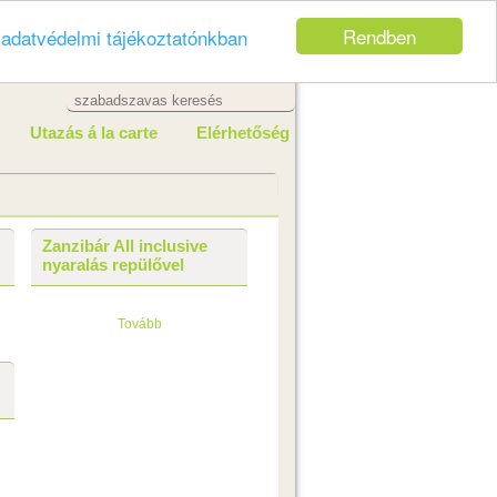
Rendben
z
adatvédelmi tájékoztatónkban
Utazás á la carte
Elérhetőség
Zanzibár All inclusive
nyaralás repülővel
Tovább