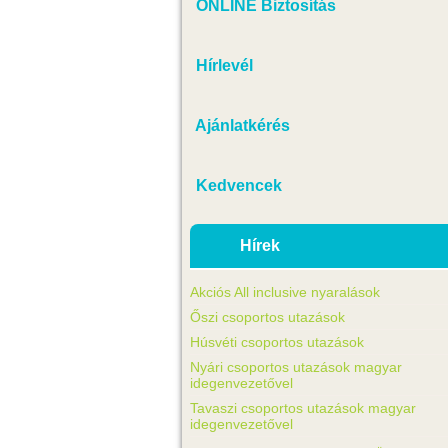
ONLINE Biztosítás
Hírlevél
Ajánlatkérés
Kedvencek
Hírek
Akciós All inclusive nyaralások
Őszi csoportos utazások
Húsvéti csoportos utazások
Nyári csoportos utazások magyar
idegenvezetővel
Tavaszi csoportos utazások magyar
idegenvezetővel