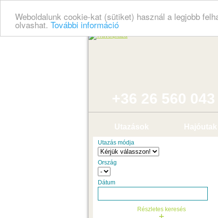
Weboldalunk cookie-kat (sütiket) használ a legjobb fel
olvashat.
További információ
+36 26 560 043
Utazások
Hajóutak
Utazás módja
Ország
Dátum
Részletes keresés
+