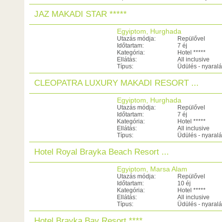
JAZ MAKADI STAR *****
Egyiptom, Hurghada
Utazás módja:
Repülővel
Időtartam:
7 éj
Kategória:
Hotel *****
Ellátás:
All inclusive
Típus:
Üdülés - nyaral
CLEOPATRA LUXURY MAKADI RESORT ...
Egyiptom, Hurghada
Utazás módja:
Repülővel
Időtartam:
7 éj
Kategória:
Hotel *****
Ellátás:
All inclusive
Típus:
Üdülés - nyaral
Hotel Royal Brayka Beach Resort ...
Egyiptom, Marsa Alam
Utazás módja:
Repülővel
Időtartam:
10 éj
Kategória:
Hotel *****
Ellátás:
All inclusive
Típus:
Üdülés - nyaral
Hotel Brayka Bay Resort ****