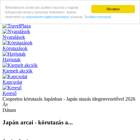
Weboldalunk cookie-kat (sütiket) használ a legjobb
Rendben
felhasználói élmény biztosítás érdekében. Adatai
védelméröl az
adatvédelmi tájékoztatónkban
olvashat.
További információ
Nyaralások
Körutazások
Hajóutak
Kiemelt akciók
Kapcsolat
Kereső
Csoportos körutazás Japánban - Japán utazás idegenvezetővel 2026
Ár
Dátum
Japán arcai - körutazás a...