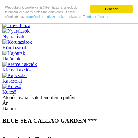
Weboldalunk cookie-kat (sütiket) használ a legjobb
Rendben
felhasználói élmény biztosítás érdekében. Adatai
védelméröl az
adatvédelmi tájékoztatónkban
olvashat.
További információ
Nyaralások
Körutazások
Hajóutak
Kiemelt akciók
Kapcsolat
Kereső
Akciós nyaralások Tenerifén repülővel
Ár
Dátum
BLUE SEA CALLAO GARDEN ***