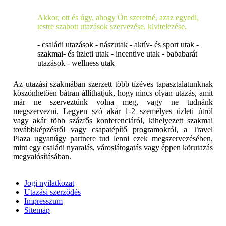
Akkor, ott és úgy, ahogy Ön szeretné, azaz egyedi,
testre szabott utazások szervezése, kivitelezése.
- családi utazások - nászutak - aktív- és sport utak -
szakmai- és üzleti utak - incentive utak - bababarát
utazások - wellness utak
Az utazási szakmában szerzett több tízéves tapasztalatunknak
köszönhetően bátran állíthatjuk, hogy nincs olyan utazás, amit
már ne szerveztünk volna meg, vagy ne tudnánk
megszervezni. Legyen szó akár 1-2 személyes üzleti útról
vagy akár több százfős konferenciáról, kihelyezett szakmai
továbbképzésről vagy csapatépítő programokról, a Travel
Plaza ugyanúgy partnere tud lenni ezek megszervezésében,
mint egy családi nyaralás, városlátogatás vagy éppen körutazás
megvalósításában.
Jogi nyilatkozat
Utazási szerződés
Impresszum
Sitemap