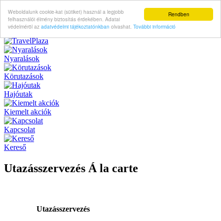
Weboldalunk cookie-kat (sütiket) használ a legjobb
Rendben
felhasználói élmény biztosítás érdekében. Adatai
védelméröl az
adatvédelmi tájékoztatónkban
olvashat.
További információ
Nyaralások
Körutazások
Hajóutak
Kiemelt akciók
Kapcsolat
Kereső
Utazásszervezés Á la carte
Utazásszervezés