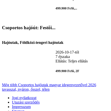
499.900 Ft/fő,...
Csoportos hajóút: Festői...
Hajóutak, Földközi-tengeri hajóutak
2026-10-17-tól
7 éjszaka
Ellátás: Teljes ellátás
499.900 Ft/fő, 2F
Még több Csoportos hajóutak magyar idegenvezetővel 2026
tavasszal, nyáron, ősszel, télen
Jogi nyilatkozat
Utazási szerződés
Impresszum