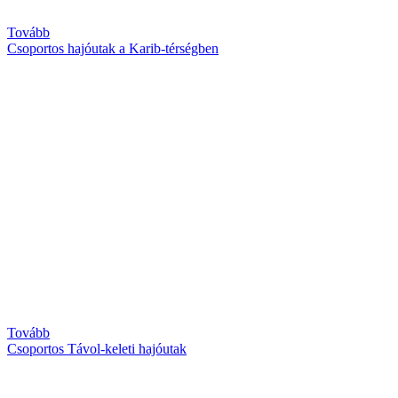
Tovább
Csoportos hajóutak a Karib-térségben
Tovább
Csoportos Távol-keleti hajóutak