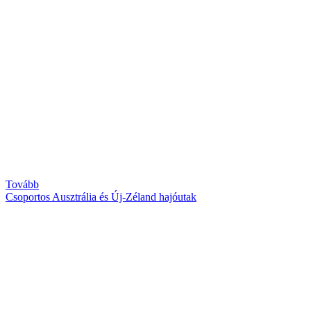
Tovább
Csoportos Ausztrália és Új-Zéland hajóutak