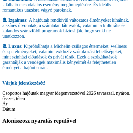
található e csodálatos esemény megünneplésére. És ideális
romantikus utazásra vágyó pároknak.
🚢 Izgalmas:
A hajóutak rendkívül változatos élményeket kínálnak,
a színes útvonalak, a számtalan látnivalók, valamint a kulturális és
kalandos szárazföldi programok biztosítják, hogy senki ne
unatkozzon.
🚢 Luxus:
Kipróbálhatja a Michelin-csillagos éttermeket, wellness
és spa élményeket, valamint exkluzív szórakozási lehetőségeket,
mint színházi előadások és privát túrák. Ezek a szolgáltatások
garantálják a vendégek maximális kényelmét és felejthetetlen
élményét a hajóút során.
Várjuk jelentkezését!
Csoportos hajóutak magyar idegenvezetővel 2026 tavasszal, nyáron,
ősszel, télen
Ár
Dátum
Alonisszosz nyaralás repülővel