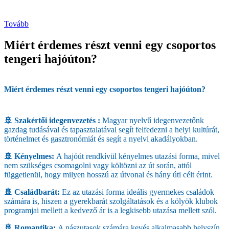
Tovább
Miért érdemes részt venni egy csoportos
tengeri hajóúton?
Miért érdemes részt venni egy csoportos tengeri hajóúton?
🚢 Szakértői idegenvezetés :
Magyar nyelvű idegenvezetőnk
gazdag tudásával és tapasztalatával segít felfedezni a helyi kultúrát,
történelmet és gasztronómiát és segít a nyelvi akadályokban.
🚢 Kényelmes:
A hajóút rendkívül kényelmes utazási forma, mivel
nem szükséges csomagolni vagy költözni az út során, attól
függetlenül, hogy milyen hosszú az útvonal és hány úti célt érint.
🚢 Családbarát:
Ez az utazási forma ideális gyermekes családok
számára is, hiszen a gyerekbarát szolgáltatások és a kölyök klubok
programjai mellett a kedvező ár is a legkisebb utazása mellett szól.
🚢 Romantika:
A nászutasok számára kevés alkalmasabb helyszín