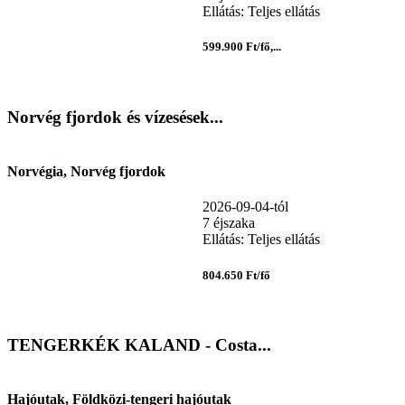
Ellátás: Teljes ellátás
599.900 Ft/fő,...
Norvég fjordok és vízesések...
Norvégia, Norvég fjordok
2026-09-04-tól
7 éjszaka
Ellátás: Teljes ellátás
804.650 Ft/fő
TENGERKÉK KALAND - Costa...
Hajóutak, Földközi-tengeri hajóutak