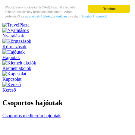
Weboldalunk cookie-kat (sütiket) használ a legjobb
Rendben
felhasználói élmény biztosítás érdekében. Adatai
védelméröl az
adatvédelmi tájékoztatónkban
olvashat.
További információ
Nyaralások
Körutazások
Hajóutak
Kiemelt akciók
Kapcsolat
Kereső
Csoportos hajóutak
Csoportos mediterrán hajóutak