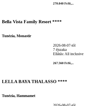
270.040 Ft/fő,...
Bella Vista Family Resort ****
Tunézia, Monastir
2026-08-07-tól
7 éjszaka
Ellátás: All inclusive
267.560 Ft/fő,...
LELLA BAYA THALASSO ****
Tunézia, Hammamet
2026-08-07-tól