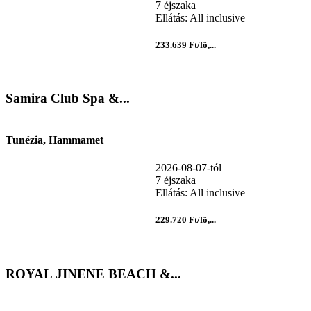
7 éjszaka
Ellátás: All inclusive
233.639 Ft/fő,...
Samira Club Spa &...
Tunézia, Hammamet
2026-08-07-tól
7 éjszaka
Ellátás: All inclusive
229.720 Ft/fő,...
ROYAL JINENE BEACH &...