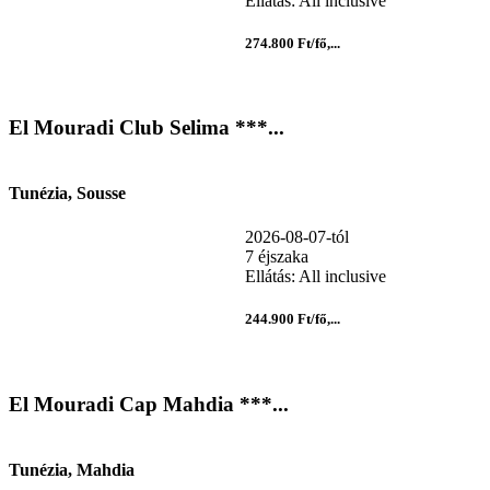
Ellátás: All inclusive
274.800 Ft/fő,...
El Mouradi Club Selima ***...
Tunézia, Sousse
2026-08-07-tól
7 éjszaka
Ellátás: All inclusive
244.900 Ft/fő,...
El Mouradi Cap Mahdia ***...
Tunézia, Mahdia