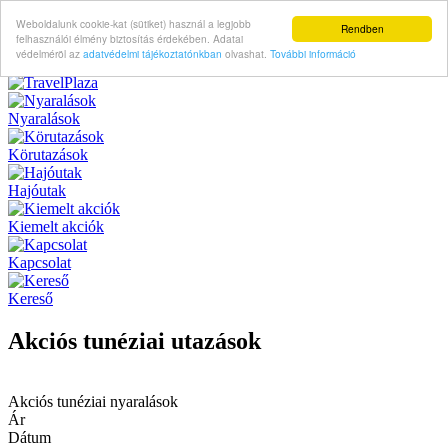
Weboldalunk cookie-kat (sütiket) használ a legjobb
Rendben
felhasználói élmény biztosítás érdekében. Adatai
védelméröl az
adatvédelmi tájékoztatónkban
olvashat.
További információ
Nyaralások
Körutazások
Hajóutak
Kiemelt akciók
Kapcsolat
Kereső
Akciós tunéziai utazások
Akciós tunéziai nyaralások
Ár
Dátum