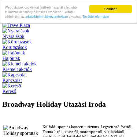
Weboldalunk cookie-kat (sütiket) használ a legjobb
Rendben
felhasználói élmény biztosítás érdekében. Adatai
védelméröl az
adatvédelmi tájékoztatónkban
olvashat.
További információ
Nyaralások
Körutazások
Hajóutak
Kiemelt akciók
Kapcsolat
Kereső
Broadway Holiday Utazási Iroda
Külföldi sport és koncert turizmus. Legyen szó fociról,
Forma 1-ről, teniszről, motorsportról, vízilabdáról,
kosárlabdáról, kézilabdáról, röplabdáról, NFL-ről.