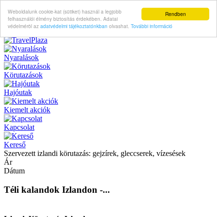
Weboldalunk cookie-kat (sütiket) használ a legjobb
Rendben
felhasználói élmény biztosítás érdekében. Adatai
védelméröl az
adatvédelmi tájékoztatónkban
olvashat.
További információ
Nyaralások
Körutazások
Hajóutak
Kiemelt akciók
Kapcsolat
Kereső
Szervezett izlandi körutazás: gejzírek, gleccserek, vízesések
Ár
Dátum
Téli kalandok Izlandon -...