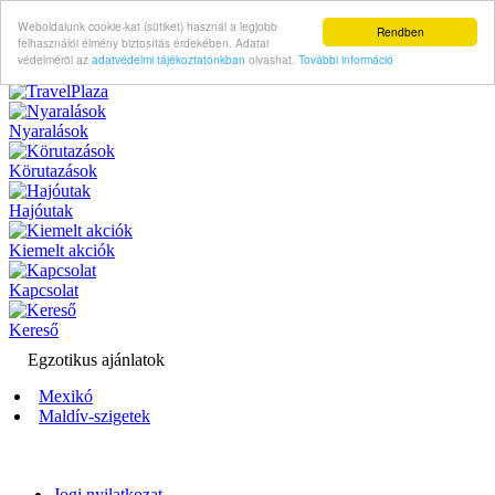
Weboldalunk cookie-kat (sütiket) használ a legjobb
Rendben
felhasználói élmény biztosítás érdekében. Adatai
védelméröl az
adatvédelmi tájékoztatónkban
olvashat.
További információ
Nyaralások
Körutazások
Hajóutak
Kiemelt akciók
Kapcsolat
Kereső
Egzotikus ajánlatok
Mexikó
Maldív-szigetek
Jogi nyilatkozat