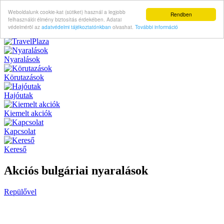
Weboldalunk cookie-kat (sütiket) használ a legjobb
Rendben
felhasználói élmény biztosítás érdekében. Adatai
védelméröl az
adatvédelmi tájékoztatónkban
olvashat.
További információ
Nyaralások
Körutazások
Hajóutak
Kiemelt akciók
Kapcsolat
Kereső
Akciós bulgáriai nyaralások
Repülővel