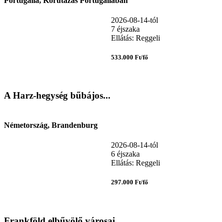
Portugália, Körutazás Portugáliában
2026-08-14-tól
7 éjszaka
Ellátás: Reggeli
533.000 Ft/fő
A Harz-hegység bűbájos...
Németország, Brandenburg
2026-08-14-tól
6 éjszaka
Ellátás: Reggeli
297.000 Ft/fő
Frankföld elbűvölő városai...