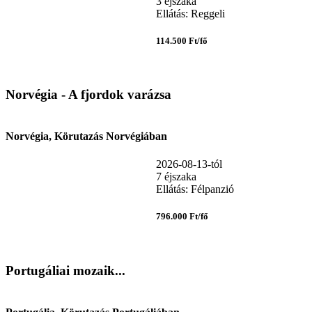
3 éjszaka
Ellátás: Reggeli
114.500 Ft/fő
Norvégia - A fjordok varázsa
Norvégia, Körutazás Norvégiában
2026-08-13-tól
7 éjszaka
Ellátás: Félpanzió
796.000 Ft/fő
Portugáliai mozaik...