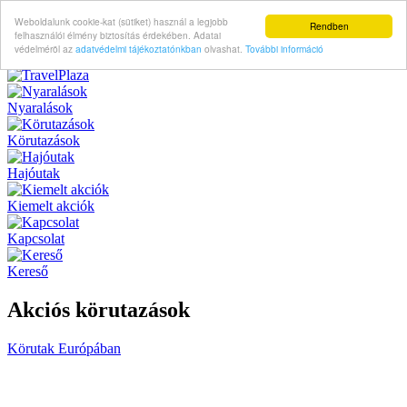
Weboldalunk cookie-kat (sütiket) használ a legjobb
Rendben
felhasználói élmény biztosítás érdekében. Adatai
védelméröl az
adatvédelmi tájékoztatónkban
olvashat.
További információ
Nyaralások
Körutazások
Hajóutak
Kiemelt akciók
Kapcsolat
Kereső
Akciós körutazások
Körutak Európában